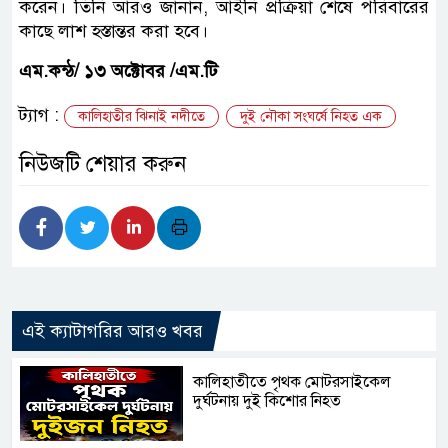
করেন। তিনি আরও জানান, আইনি প্রক্রিয়া শেষে পরিবারের
কাছে লাশ হস্তান্তর করা হবে।
এম.কন্ঠ/ ১৩ অক্টোবর /এম.টি
ট্যাগ :
কালিহাতীর ঝিনাই নদীতে
দুই নৌকা সংঘর্ষে নিহত এক
নিউজটি শেয়ার করুন
এই ক্যাটাগরির আরও খবর
কালিহাতীতে পৃথক মোটরসাইকেল
দুর্ঘটনায় দুই কিশোর নিহত