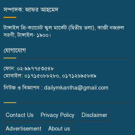
করছে স্বৈরাচারের দোসররা-প্রতিমন্ত্রী
সম্পাদক: জাফর আহমেদ
টুকু
টাঙ্গাইল প্রি-ক্যাডেট স্কুল মার্কেট (দ্বিতীয় তলা), কাজী নজরুল
টাঙ্গাইলে জুলাই অভ্যুত্থান দিবসে ১১
সরণী, টাঙ্গাইল- ১৯০০।
দলীয় ঐক্যের সমাবেশ ও গণ মিছিল
যোগাযোগ
টাঙ্গাইলে জুলাই অভ্যুত্থান দিবসে
ফোন: ০২-৯৯৭৭৫৩৫৪৮
জেলা প্রশাসনের নানা কর্মসূচি
মোবাইল: ০১৭১৫০৮৮২৮০, ০১৭১২৬৯৫৮৪৯
৫দিন অনশনের পর বিয়ে,
নিউজ ও বিজ্ঞাপন : dailymkantha@gmail.com
গোপালপুরে সেই নববধূর ঝুলন্ত
মরদেহ উদ্ধার
Contact Us
Privacy Policy
Disclaimer
বাসাইলে সুন্না আব্বাছিয়া উচ্চ
Advertisement
About us
বিদ্যালয়ে জুলাই গণঅভ্যুত্থান দিবস