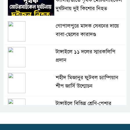
কালিহাতীতে পৃথক মোটরসাইকেল
দুর্ঘটনায় দুই কিশোর নিহত
গোপালপুরে মাদক সেবনের দায়ে
বাবা-ছেলের কারাদণ্ড
টাঙ্গাইলে ১১ দলের স্মারকলিপি
প্রদান
শহীদ মিজানুর ফুটবল চ্যাম্পিয়ান
শীপ জার্সি উন্মোচন
টাঙ্গাইলে বিভিন্ন শ্রেণি-পেশার
উপকারভোগীদের মাঝে চেক বিতরণ
দেশকে অস্থিতিশীল করার ষড়যন্ত্র