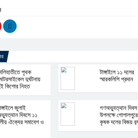
ন
বর
ালিহাতীতে পৃথক
টাঙ্গাইলে ১১ দলের
োটরসাইকেল দুর্ঘটনায়
স্মারকলিপি প্রদান
ুই কিশোর নিহত
াঙ্গাইলে জুলাই
গণঅভ্যুত্থান দিবস
ভ্যুত্থান দিবসে ১১
উপলক্ষে গোপালপুরে
লীয় ঐক্যের সমাবেশ ও
কৃষক দলের বিজয় র‍্