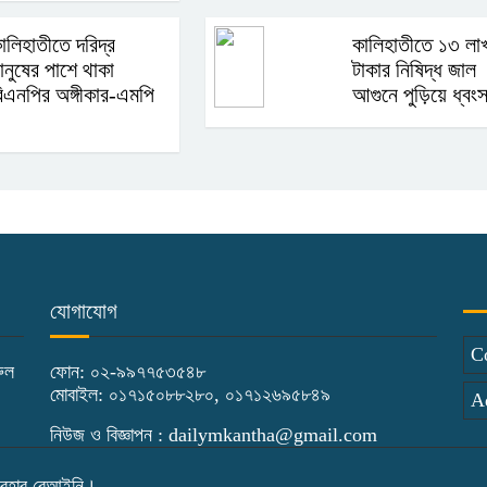
ালিহাতীতে দরিদ্র
কালিহাতীতে ১৩ লা
ানুষের পাশে থাকা
টাকার নিষিদ্ধ জাল
িএনপির অঙ্গীকার-এমপি
আগুনে পুড়িয়ে ধ্বং
যোগাযোগ
C
রুল
ফোন: ০২-৯৯৭৭৫৩৫৪৮
মোবাইল: ০১৭১৫০৮৮২৮০, ০১৭১২৬৯৫৮৪৯
A
নিউজ ও বিজ্ঞাপন : dailymkantha@gmail.com
্যবহার বেআইনি।