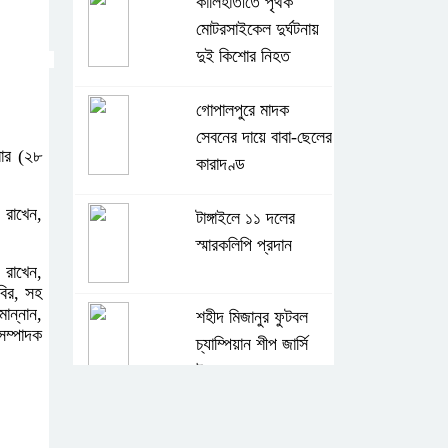
কালিহাতীতে পৃথক
মোটরসাইকেল দুর্ঘটনায়
দুই কিশোর নিহত
গোপালপুরে মাদক
সেবনের দায়ে বাবা-ছেলের
বার (২৮
কারাদণ্ড
 রাখেন,
টাঙ্গাইলে ১১ দলের
স্মারকলিপি প্রদান
 রাখেন,
বির, সহ
ান্নান,
শহীদ মিজানুর ফুটবল
সম্পাদক
চ্যাম্পিয়ান শীপ জার্সি
উন্মোচন
টাঙ্গাইলে বিভিন্ন শ্রেণি-