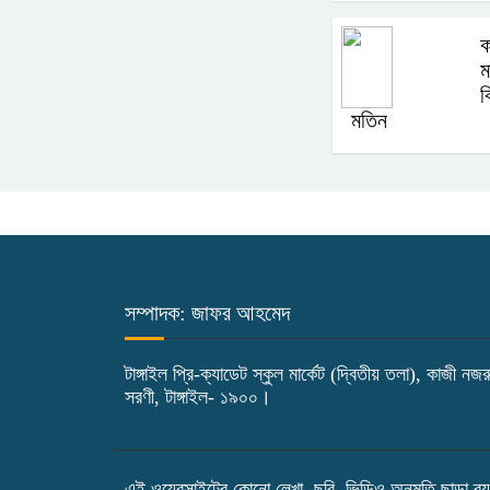
ক
ম
ব
মতিন
সম্পাদক: জাফর আহমেদ
টাঙ্গাইল প্রি-ক্যাডেট স্কুল মার্কেট (দ্বিতীয় তলা), কাজী নজ
সরণী, টাঙ্গাইল- ১৯০০।
এই ওয়েবসাইটের কোনো লেখা, ছবি, ভিডিও অনুমতি ছাড়া ব