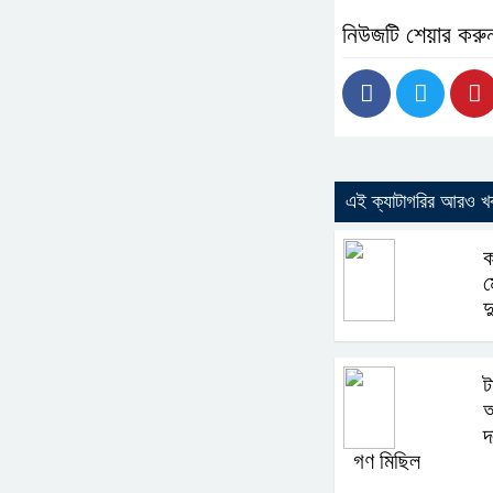
নিউজটি শেয়ার করু
এই ক্যাটাগরির আরও খ
ক
ম
দ
ট
অ
দ
গণ মিছিল