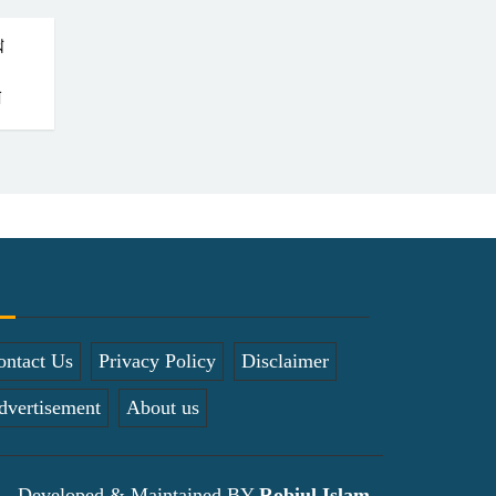
৫দিন অনশনের পর বিয়ে,
খ
গোপালপুরে সেই নববধূর
ঝুলন্ত মরদেহ উদ্ধার
স
বাসাইলে সুন্না
আব্বাছিয়া উচ্চ
বিদ্যালয়ে জুলাই
গণঅভ্যুত্থান দিবস পালন
ontact Us
Privacy Policy
Disclaimer
dvertisement
About us
Developed & Maintained BY
Robiul Islam