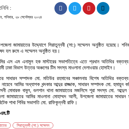
িনিধি :
, শনিবার, ২৮ সেপ্টেম্বর ২০২৪
উপজেলা জামায়াতের উদ্দ্যোগে সিরাতুন্নবী (সা:) সম্মেলন অনুষ্ঠিত হয়েছে। শনি
িষদ হল রুমে এ সম্মেলন অনুষ্ঠিত হয়।
ির এস এম এনামুল হক মাস্টারের সভাপতিত্বে এতে প্রধান অতিথির বক্তব্য
ামী ঢাকা বিভাগ উত্তর অঞ্চলের টিম সদস্য মাওলানা দেলাওয়ার হোসাইন।
ের সাধারন সম্পাদক মো. মতিউর রহমানের সঞ্চালনায় বিশেষ অতিথির বক্তব্য
র নায়েবে আমির অধ্যাপক খন্দকার আব্দুর রাজ্জাক, সাধারন সম্পাদক মো. হুমায়ুন ক
নী মোবারক বাবুল, গুলশান থানা জামায়াতের মজলিসে শূরা সদস্য মো. আব্দুল ম
েলা জামায়াতের আমির মাওলানা মোহাম্মদ আলী, উপজেলা জামায়াতের সাধারন 
বিটেক শাখা শিবির সভাপতি মো. রাফিকুন্নবী রাফি।
/এম.টি
য়াতের
সিরাতুন্নবী (সা:) সম্মেলন