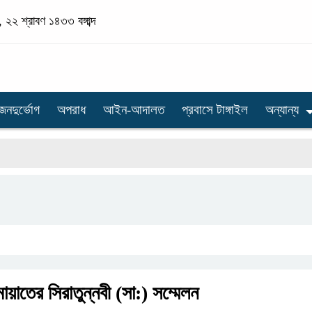
 ২২ শ্রাবণ ১৪৩৩ বঙ্গাব্দ
জনদুর্ভোগ
অপরাধ
আইন-আদালত
প্রবাসে টাঙ্গাইল
অন্যান্য
ায়াতের সিরাতুন্নবী (সা:) সম্মেলন