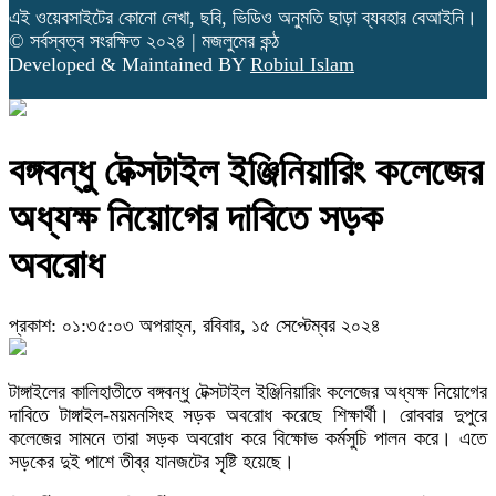
এই ওয়েবসাইটের কোনো লেখা, ছবি, ভিডিও অনুমতি ছাড়া ব্যবহার বেআইনি।
© সর্বস্বত্ব সংরক্ষিত ২০২৪ | মজলুমের কন্ঠ
Developed & Maintained BY
Robiul Islam
বঙ্গবন্ধু টেক্সটাইল ইঞ্জিনিয়ারিং কলেজের
অধ্যক্ষ নিয়োগের দাবিতে সড়ক
অবরোধ
প্রকাশ: ০১:৩৫:০৩ অপরাহ্ন, রবিবার, ১৫ সেপ্টেম্বর ২০২৪
টাঙ্গাইলের কালিহাতীতে বঙ্গবন্ধু টেক্সটাইল ইঞ্জিনিয়ারিং কলেজের অধ্যক্ষ নিয়োগের
দাবিতে টাঙ্গাইল-ময়মনসিংহ সড়ক অবরোধ করেছে শিক্ষার্থী। রোববার দুপুরে
কলেজের সামনে তারা সড়ক অবরোধ করে বিক্ষোভ কর্মসুচি পালন করে। এতে
সড়কের দুই পাশে তীব্র যানজটের সৃষ্টি হয়েছে।