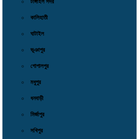
টাঙ্গাইল সদর
কালিহাতী
ঘাটাইল
ভূঞাপুর
গোপালপুর
মধুপুর
ধনবাড়ী
মির্জাপুর
সখিপুর