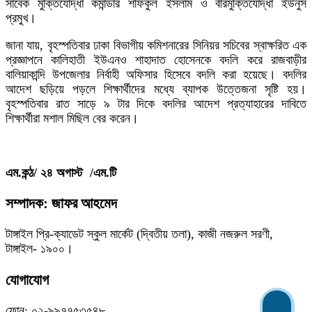
সাবেক মুক্তিযোদ্ধা কমান্ডার শফিকুল ইসলাম ও বীরমুক্তিযোদ্ধা ইউনুস
প্রমুখ।
জানা যায়, বৃহস্পতিবার ঢাকা বিভাগীয় কমিশনারের সিনিয়র সচিবের স্বাক্ষরিত এক
প্রজ্ঞাপনে কালিহাতী ইউএনও শাহাদাত হোসেনকে বদলি করে রাজবাড়ীর
বালিয়াকান্দি উপজেলার নির্বাহী অফিসার হিসেবে বদলি করা হয়েছে। বদলির
আদেশ ছড়িয়ে পড়লে শিক্ষার্থীদের মধ্যে ব্যাপক উত্তেজনা সৃষ্টি হয়।
বৃহস্পতিবার রাত সাড়ে ৯ টার দিকে বদলির আদেশ প্রত্যাহারের দাবিতে
শিক্ষার্থীরা মশাল মিছিল বের করেন।
এম.কন্ঠ/ ২৪ অগাস্ট /এম.টি
সম্পাদক: জাফর আহমেদ
টাঙ্গাইল প্রি-ক্যাডেট স্কুল মার্কেট (দ্বিতীয় তলা), কাজী নজরুল সরণী,
টাঙ্গাইল- ১৯০০।
যোগাযোগ
ফোন: ০২-৯৯৭৭৫৩৫৪৮