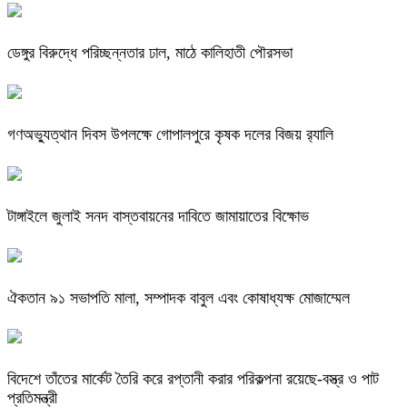
ডেঙ্গুর বিরুদ্ধে পরিচ্ছন্নতার ঢাল, মাঠে কালিহাতী পৌরসভা
গণঅভ্যুত্থান দিবস উপলক্ষে গোপালপুরে কৃষক দলের বিজয় র‍্যালি
টাঙ্গাইলে জুলাই সনদ বাস্তবায়নের দাবিতে জামায়াতের বিক্ষোভ
ঐকতান ৯১ সভাপতি মালা, সম্পাদক বাবুল এবং কোষাধ্যক্ষ মোজাম্মেল
বিদেশে তাঁতের মার্কেট তৈরি করে রপ্তানী করার পরিকল্পনা রয়েছে-বস্ত্র ও পাট
প্রতিমন্ত্রী