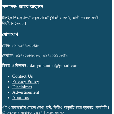
সম্পাদক: জাফর আহমেদ
টাঙ্গাইল প্রি-ক্যাডেট স্কুল মার্কেট (দ্বিতীয় তলা), কাজী নজরুল সরণী,
টাঙ্গাইল- ১৯০০।
যোগাযোগ
ফোন: ০২-৯৯৭৭৫৩৫৪৮
মোবাইল: ০১৭১৫০৮৮২৮০, ০১৭১২৬৯৫৮৪৯
নিউজ ও বিজ্ঞাপন : dailymkantha@gmail.com
Contact Us
Privacy Policy
Disclaimer
Advertisement
About us
এই ওয়েবসাইটের কোনো লেখা, ছবি, ভিডিও অনুমতি ছাড়া ব্যবহার বেআইনি।
© সর্বস্বত্ব সংরক্ষিত ২০২৪ | মজলুমের কন্ঠ