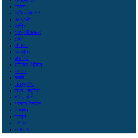
আন্তর্জাতিক
সারাদেশ
আইন-আদালত
জনদুর্ভোগ
জাতীয়
সমগ্র উপজেলা
খেলা
বিনোদন
আবহাওয়া
রাজনীতি
ইতিহাস-ঐতিহ্য
অপরাধ
চাকরি
এক্সক্লুসিভ
তথ্য-প্রযুক্তি
ধর্ম ও জীবন
প্রবাসে টাঙ্গাইল
শিক্ষাঙ্গন
স্বাস্থ্য
মতামত
অন্যান্য