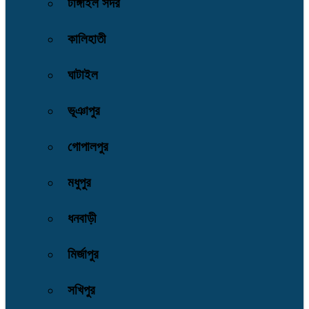
টাঙ্গাইল সদর
কালিহাতী
ঘাটাইল
ভূঞাপুর
গোপালপুর
মধুপুর
ধনবাড়ী
মির্জাপুর
সখিপুর