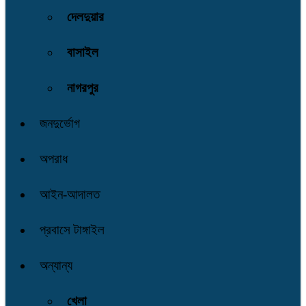
দেলদুয়ার
বাসাইল
নাগরপুর
জনদুর্ভোগ
অপরাধ
আইন-আদালত
প্রবাসে টাঙ্গাইল
অন্যান্য
খেলা