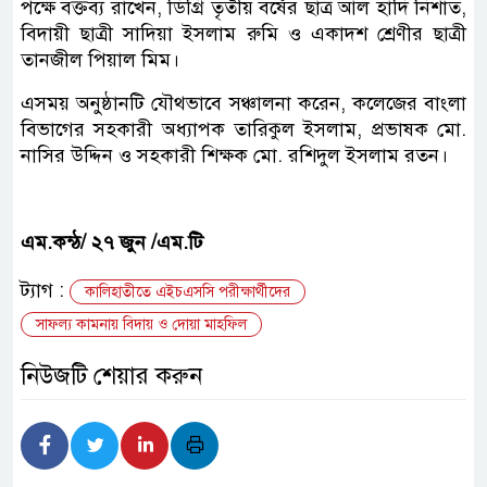
পক্ষে বক্তব্য রাখেন, ডিগ্রি তৃতীয় বর্ষের ছাত্র আল হাদি নিশাত,
বিদায়ী ছাত্রী সাদিয়া ইসলাম রুমি ও একাদশ শ্রেণীর ছাত্রী
তানজীল পিয়াল মিম।
এসময় অনুষ্ঠানটি যৌথভাবে সঞ্চালনা করেন, কলেজের বাংলা
বিভাগের সহকারী অধ্যাপক তারিকুল ইসলাম, প্রভাষক মো.
নাসির উদ্দিন ও সহকারী শিক্ষক মো. রশিদুল ইসলাম রতন।
এম.কন্ঠ/ ২৭ জুন /এম.টি
ট্যাগ :
কালিহাতীতে এইচএসসি পরীক্ষার্থীদের
সাফল্য কামনায় বিদায় ও দোয়া মাহফিল
নিউজটি শেয়ার করুন