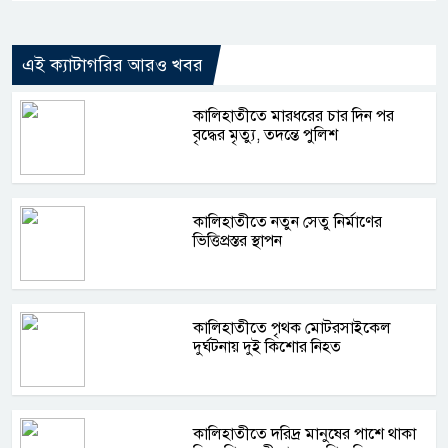
এই ক্যাটাগরির আরও খবর
কালিহাতীতে মারধরের চার দিন পর
বৃদ্ধের মৃত্যু, তদন্তে পুলিশ
কালিহাতীতে নতুন সেতু নির্মাণের
ভিত্তিপ্রস্তর স্থাপন
কালিহাতীতে পৃথক মোটরসাইকেল
দুর্ঘটনায় দুই কিশোর নিহত
কালিহাতীতে দরিদ্র মানুষের পাশে থাকা