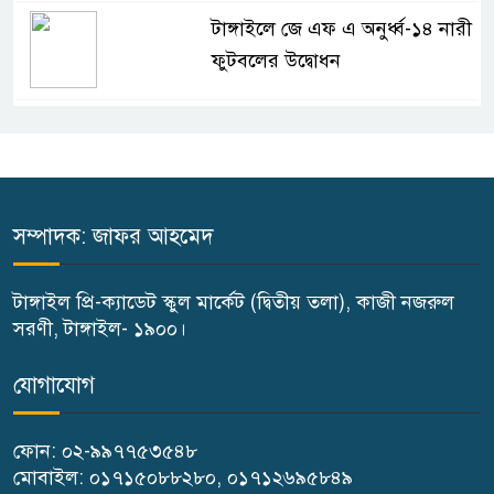
টাঙ্গাইলে জে এফ এ অনুর্ধ্ব-১৪ নারী
ফুটবলের উদ্বোধন
টাঙ্গাইলে ভাষা কর্মশালা ও পুরষ্কার
বিতরণ
টাঙ্গাইলে নিহত বাস মালিকদের
সম্পাদক: জাফর আহমেদ
পরিবারকে অনুদান ও সম্মাননা প্রদান
টাঙ্গাইল প্রি-ক্যাডেট স্কুল মার্কেট (দ্বিতীয় তলা), কাজী নজরুল
কালিহাতীতে নতুন সেতু নির্মাণের
সরণী, টাঙ্গাইল- ১৯০০।
ভিত্তিপ্রস্তর স্থাপন
যোগাযোগ
কালিহাতীতে পৃথক মোটরসাইকেল
ফোন: ০২-৯৯৭৭৫৩৫৪৮
দুর্ঘটনায় দুই কিশোর নিহত
মোবাইল: ০১৭১৫০৮৮২৮০, ০১৭১২৬৯৫৮৪৯