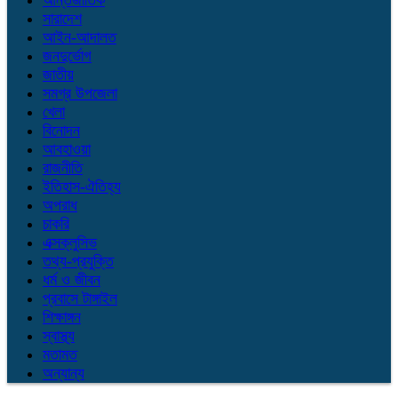
আন্তর্জাতিক
সারাদেশ
আইন-আদালত
জনদুর্ভোগ
জাতীয়
সমগ্র উপজেলা
খেলা
বিনোদন
আবহাওয়া
রাজনীতি
ইতিহাস-ঐতিহ্য
অপরাধ
চাকরি
এক্সক্লুসিভ
তথ্য-প্রযুক্তি
ধর্ম ও জীবন
প্রবাসে টাঙ্গাইল
শিক্ষাঙ্গন
স্বাস্থ্য
মতামত
অন্যান্য