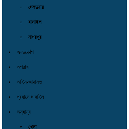
দেলদুয়ার
বাসাইল
নাগরপুর
জনদুর্ভোগ
অপরাধ
আইন-আদালত
প্রবাসে টাঙ্গাইল
অন্যান্য
খেলা