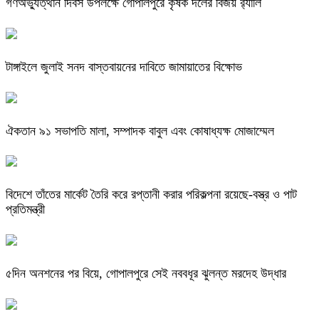
গণঅভ্যুত্থান দিবস উপলক্ষে গোপালপুরে কৃষক দলের বিজয় র‍্যালি
টাঙ্গাইলে জুলাই সনদ বাস্তবায়নের দাবিতে জামায়াতের বিক্ষোভ
ঐকতান ৯১ সভাপতি মালা, সম্পাদক বাবুল এবং কোষাধ্যক্ষ মোজাম্মেল
বিদেশে তাঁতের মার্কেট তৈরি করে রপ্তানী করার পরিকল্পনা রয়েছে-বস্ত্র ও পাট
প্রতিমন্ত্রী
৫দিন অনশনের পর বিয়ে, গোপালপুরে সেই নববধূর ঝুলন্ত মরদেহ উদ্ধার