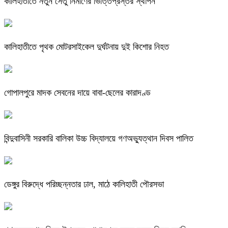
কালিহাতীতে নতুন সেতু নির্মাণের ভিত্তিপ্রস্তর স্থাপন
কালিহাতীতে পৃথক মোটরসাইকেল দুর্ঘটনায় দুই কিশোর নিহত
গোপালপুরে মাদক সেবনের দায়ে বাবা-ছেলের কারাদণ্ড
বিন্দুবাসিনী সরকারি বালিকা উচ্চ বিদ্যালয়ে গণঅভ্যুত্থান দিবস পালিত
ডেঙ্গুর বিরুদ্ধে পরিচ্ছন্নতার ঢাল, মাঠে কালিহাতী পৌরসভা