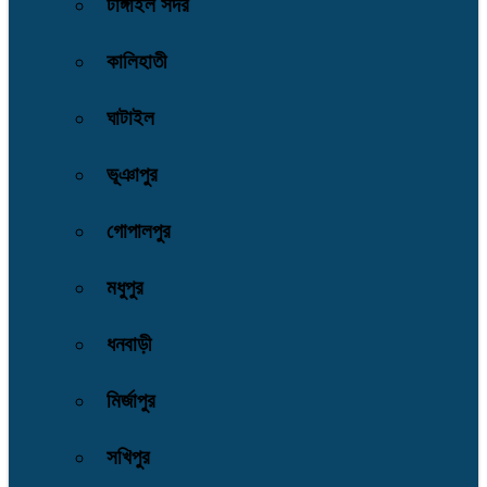
টাঙ্গাইল সদর
কালিহাতী
ঘাটাইল
ভূঞাপুর
গোপালপুর
মধুপুর
ধনবাড়ী
মির্জাপুর
সখিপুর