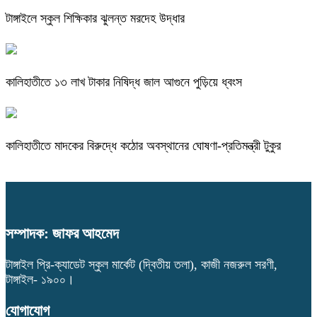
টাঙ্গাইলে স্কুল শিক্ষিকার ঝুলন্ত মরদেহ উদ্ধার
কালিহাতীতে ১৩ লাখ টাকার নিষিদ্ধ জাল আগুনে পুড়িয়ে ধ্বংস
কালিহাতীতে মাদকের বিরুদ্ধে কঠোর অবস্থানের ঘোষণা-প্রতিমন্ত্রী টুকুর
সম্পাদক: জাফর আহমেদ
টাঙ্গাইল প্রি-ক্যাডেট স্কুল মার্কেট (দ্বিতীয় তলা), কাজী নজরুল সরণী,
টাঙ্গাইল- ১৯০০।
যোগাযোগ