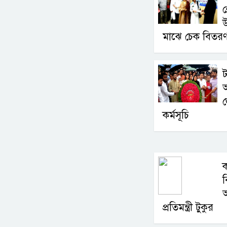
শ
মাঝে চেক বিতর
ট
অ
জ
কর্মসূচি
ব
অ
প্রতিমন্ত্রী টুকুর