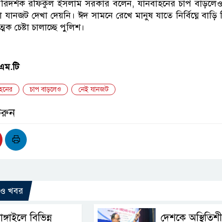
িক পরিদর্শক রফিকুল ইসলাম সরকার বলেন, যানবাহনের চাপ বাড়ল
 যানজট দেখা দেয়নি। ঈদ সামনে রেখে মানুষ যাতে নির্বিঘ্নে বাড়ি
ত্মক চেষ্টা চালাচ্ছে পুলিশ।
এম.টি
াহনের
চাপ বাড়লেও
নেই যানজট
করুন
রও খবর
াঙ্গাইলে বিভিন্ন
দেশকে অস্থিতিশ