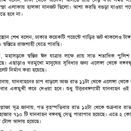
াম বলেন, ঢাকা থেকে এলেঙ্গা আসতে প্রায় দেড় ঘন্টা সময় ল
্দ্রা এলাকায় হালকা যানজট ছিলো। আশা করছি বগুড়া যাওয়া প
তে হবে না।
ান্নান শেখ বলেন, ঢাকার কয়েকটি পয়েন্টে গাড়ির জট থাকলেও টাঙ্
্বস্তিতে রাজশাহী যেতে পারছি।
 মহাসড়কে স্বস্তির ঈদ যাত্রার লক্ষে প্রায় সাত শতাধিক পুলিশ
ে। এছাড়াও ঘরমুখো মানুষের সুবিধার জন্য এলেঙ্গা থেকে বঙ্গবন্ধ
 টয়লেট নির্মাণ করা হয়েছে।
র জানায়, যানবাহনের চাপ বাড়লে আজ রাত ১১টা থেকে এলেঙ্গা থেকে বঙ্
আবার একমুখী করে দেওয়া হবে। শুধু উত্তরবঙ্গগামী যানবাহন ও
ল প্লাজা সূত্র জানায়, গত বৃহস্পতিবার রাত ১২টা থেকে শুক্রবার রা
২৮ হাজার ৭১০ টি যানবাহন বঙ্গবন্ধু সেতু পারাপার হয়েছে। এতে ২ ক
া টোল আদায় হয়েছে।