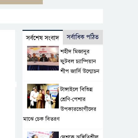
সর্বাধিক পঠিত
সর্বশেষ সংবাদ
শহীদ মিজানুর
ফুটবল চ্যাম্পিয়ান
শীপ জার্সি উন্মোচন
টাঙ্গাইলে বিভিন্ন
শ্রেণি-পেশার
উপকারভোগীদের
মাঝে চেক বিতরণ
দেশকে অস্থিতিশীল