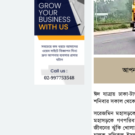
ঈদ যাত্রায় ঢাকা-ট
শনিবার সকাল থেকে স
সরেজমিন মহাসড়কের 
মহাসড়কে গণপরিবহ
জীবনের ঝুঁকি খোলা