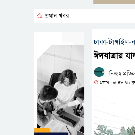
প্রধান খবর
ঢাকা-টাঙ্গাইল-ব
ঈদযাত্রায় য
নিজস্ব প্রতি
প্রকাশ: ০৫:৪৮:৪৬ পূর্ব