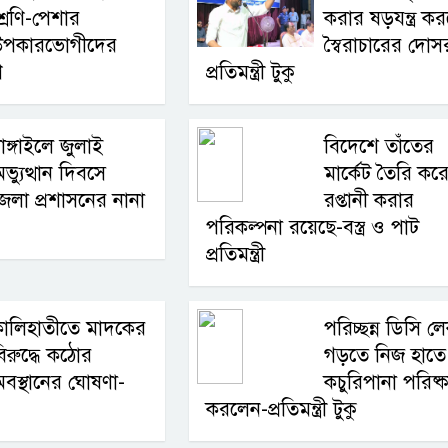
্রেণি-পেশার
করার ষড়যন্ত্র কর
উপকারভোগীদের
স্বৈরাচারের দোস
ণ
প্রতিমন্ত্রী টুকু
াঙ্গাইলে জুলাই
বিদেশে তাঁতের
ভ্যুত্থান দিবসে
মার্কেট তৈরি কর
েলা প্রশাসনের নানা
রপ্তানী করার
পরিকল্পনা রয়েছে-বস্ত্র ও পাট
প্রতিমন্ত্রী
কালিহাতীতে মাদকের
পরিচ্ছন্ন ডিসি ল
িরুদ্ধে কঠোর
গড়তে নিজ হাতে
বস্থানের ঘোষণা-
কচুরিপানা পরিষ্ক
করলেন-প্রতিমন্ত্রী টুকু