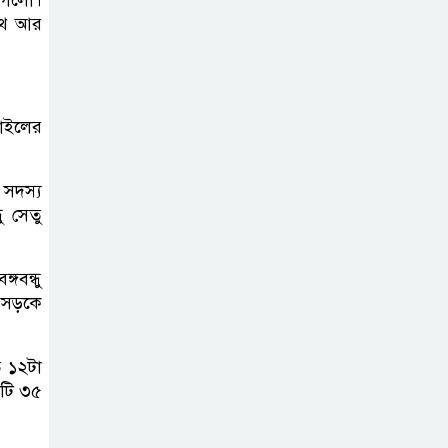
াগলো।
৫দিন অনশনের পর
থে আর
বিয়ে, গোপালপুরে
সেই নববধূর ঝুলন্ত
মরদেহ উদ্ধার
গাইলের
বাসাইলে সুন্না
 সদস্য
আব্বাছিয়া উচ্চ
ু সেতু
বিদ্যালয়ে জুলাই
গণঅভ্যুত্থান দিবস পালন
গবন্ধু
ই সড়কে
বাতিঘর আদর্শ
পাঠাগারের উদ্যোগে
ত ১২টা
ফ্রি ব্লাড গ্রুপিং
োটি ৩৫
ক্যাম্পেইন