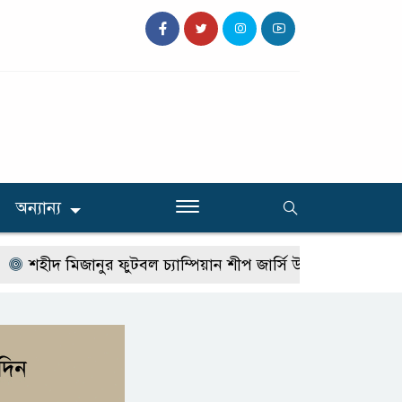
অন্যান্য
ীদ মিজানুর ফুটবল চ্যাম্পিয়ান শীপ জার্সি উন্মোচন
টাঙ্গাইলে