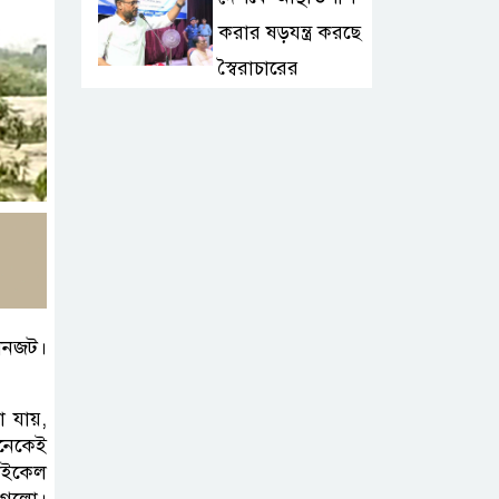
করার ষড়যন্ত্র করছে
স্বৈরাচারের
দোসররা-প্রতিমন্ত্রী টুকু
টাঙ্গাইলে জুলাই
অভ্যুত্থান দিবসে ১১
দলীয় ঐক্যের
সমাবেশ ও গণ মিছিল
টাঙ্গাইলে জুলাই
যানজট।
অভ্যুত্থান দিবসে
জেলা প্রশাসনের
া যায়,
নেকেই
নানা কর্মসূচি
সাইকেল