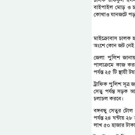
চালক রফিকুল ইসল
বাইপাইল মোড় ও চন
কোথাও যানজটে পড়
মাইক্রোবাস চালক হ
অংশে কোন জট নেই। স
জেলা পুলিশ জানায়,
পালাক্রমে কাজ করছ
পর্যন্ত ২৫ টি স্থায়ী
ট্রাফিক পুলিশ সূত্
সেতু পর্যন্ত সড়ক 
চলাচল করবে।
বঙ্গবন্ধু সেতুর টো
পর্যন্ত ২৪ ঘন্টায় 
লাখ ৫০ হাজার টাক