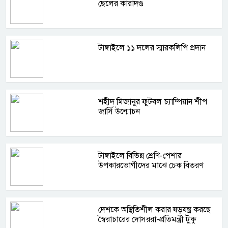
ছেলের কারাদণ্ড
টাঙ্গাইলে ১১ দলের স্মারকলিপি প্রদান
শহীদ মিজানুর ফুটবল চ্যাম্পিয়ান শীপ
জার্সি উন্মোচন
টাঙ্গাইলে বিভিন্ন শ্রেণি-পেশার
উপকারভোগীদের মাঝে চেক বিতরণ
দেশকে অস্থিতিশীল করার ষড়যন্ত্র করছে
স্বৈরাচারের দোসররা-প্রতিমন্ত্রী টুকু