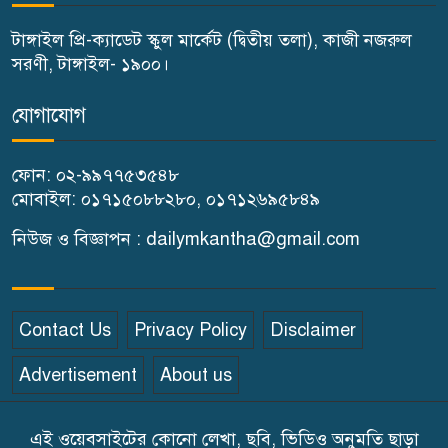
টুকু
টাঙ্গাইল প্রি-ক্যাডেট স্কুল মার্কেট (দ্বিতীয় তলা), কাজী নজরুল
টাঙ্গাইলে জুলাই অভ্যুত্থান দিবসে ১১
সরণী, টাঙ্গাইল- ১৯০০।
দলীয় ঐক্যের সমাবেশ ও গণ মিছিল
যোগাযোগ
টাঙ্গাইলে জুলাই অভ্যুত্থান দিবসে
ফোন: ০২-৯৯৭৭৫৩৫৪৮
জেলা প্রশাসনের নানা কর্মসূচি
মোবাইল: ০১৭১৫০৮৮২৮০, ০১৭১২৬৯৫৮৪৯
৫দিন অনশনের পর বিয়ে,
নিউজ ও বিজ্ঞাপন : dailymkantha@gmail.com
গোপালপুরে সেই নববধূর ঝুলন্ত
মরদেহ উদ্ধার
Contact Us
Privacy Policy
Disclaimer
বাসাইলে সুন্না আব্বাছিয়া উচ্চ
Advertisement
About us
বিদ্যালয়ে জুলাই গণঅভ্যুত্থান দিবস
পালন
এই ওয়েবসাইটের কোনো লেখা, ছবি, ভিডিও অনুমতি ছাড়া