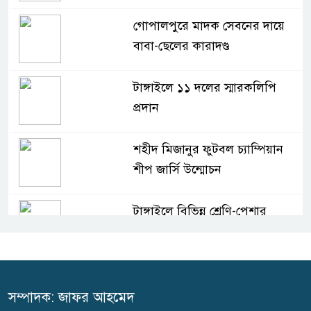
গোপালপুরে মাদক সেবনের দায়ে
বাবা-ছেলের কারাদণ্ড
টাঙ্গাইলে ১১ দলের স্মারকলিপি
প্রদান
শহীদ মিজানুর ফুটবল চ্যাম্পিয়ান
শীপ জার্সি উন্মোচন
টাঙ্গাইলে বিভিন্ন শ্রেণি-পেশার
উপকারভোগীদের মাঝে চেক বিতরণ
দেশকে অস্থিতিশীল করার ষড়যন্ত্র
করছে স্বৈরাচারের দোসররা-প্রতিমন্ত্রী
সম্পাদক: জাফর আহমেদ