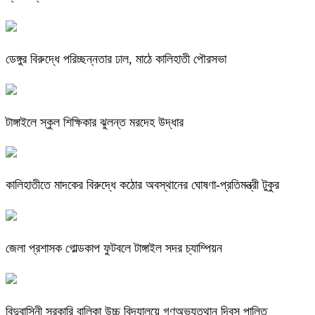
ডেঙ্গুর বিরুদ্ধে পরিচ্ছন্নতার ঢাল, মাঠে কালিহাতী পৌরসভা
টাঙ্গাইলে স্কুল শিক্ষিকার ঝুলন্ত মরদেহ উদ্ধার
কালিহাতীতে মাদকের বিরুদ্ধে কঠোর অবস্থানের ঘোষণা-প্রতিমন্ত্রী টুকুর
জেলা প্রশাসক গোল্ডকাপ ফুটবলে টাঙ্গাইল সদর চ্যাম্পিয়ন
বিন্দুবাসিনী সরকারি বালিকা উচ্চ বিদ্যালয়ে গণঅভ্যুত্থান দিবস পালিত