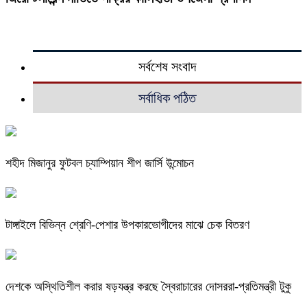
সর্বশেষ সংবাদ
সর্বাধিক পঠিত
শহীদ মিজানুর ফুটবল চ্যাম্পিয়ান শীপ জার্সি উন্মোচন
টাঙ্গাইলে বিভিন্ন শ্রেণি-পেশার উপকারভোগীদের মাঝে চেক বিতরণ
দেশকে অস্থিতিশীল করার ষড়যন্ত্র করছে স্বৈরাচারের দোসররা-প্রতিমন্ত্রী টুকু