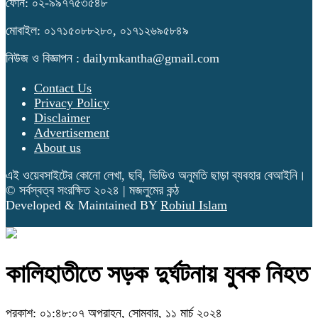
ফোন: ০২-৯৯৭৭৫৩৫৪৮
মোবাইল: ০১৭১৫০৮৮২৮০, ০১৭১২৬৯৫৮৪৯
নিউজ ও বিজ্ঞাপন : dailymkantha@gmail.com
Contact Us
Privacy Policy
Disclaimer
Advertisement
About us
এই ওয়েবসাইটের কোনো লেখা, ছবি, ভিডিও অনুমতি ছাড়া ব্যবহার বেআইনি।
© সর্বস্বত্ব সংরক্ষিত ২০২৪ | মজলুমের কন্ঠ
Developed & Maintained BY
Robiul Islam
কালিহাতীতে সড়ক দুর্ঘটনায় যুবক নিহত
প্রকাশ: ০১:৪৮:০৭ অপরাহ্ন, সোমবার, ১১ মার্চ ২০২৪