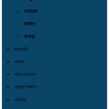
দেলদুয়ার
বাসাইল
নাগরপুর
জনদুর্ভোগ
অপরাধ
আইন-আদালত
প্রবাসে টাঙ্গাইল
অন্যান্য