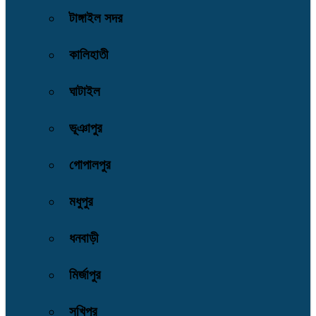
টাঙ্গাইল সদর
কালিহাতী
ঘাটাইল
ভূঞাপুর
গোপালপুর
মধুপুর
ধনবাড়ী
মির্জাপুর
সখিপুর