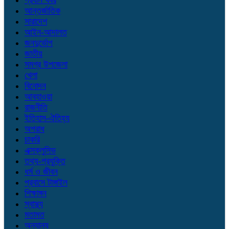
প্রধান খবর
আন্তর্জাতিক
সারাদেশ
আইন-আদালত
জনদুর্ভোগ
জাতীয়
সমগ্র উপজেলা
খেলা
বিনোদন
আবহাওয়া
রাজনীতি
ইতিহাস-ঐতিহ্য
অপরাধ
চাকরি
এক্সক্লুসিভ
তথ্য-প্রযুক্তি
ধর্ম ও জীবন
প্রবাসে টাঙ্গাইল
শিক্ষাঙ্গন
স্বাস্থ্য
মতামত
অন্যান্য