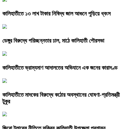
কালিহাতীতে ১৩ লাখ টাকার নিষিদ্ধ জাল আগুনে পুড়িয়ে ধ্বংস
ডেঙ্গুর বিরুদ্ধে পরিচ্ছন্নতার ঢাল, মাঠে কালিহাতী পৌরসভা
কালিহাতীতে ভ্রাম্যমাণ আদালতের অভিযানে এক জনের কারাদণ্ড
কালিহাতীতে মাদকের বিরুদ্ধে কঠোর অবস্থানের ঘোষণা-প্রতিমন্ত্রী
টুকুর
জিরো টলারেন্স নীতিতে সক্রিয় কালিহাতী উপজেলা প্রশাসন