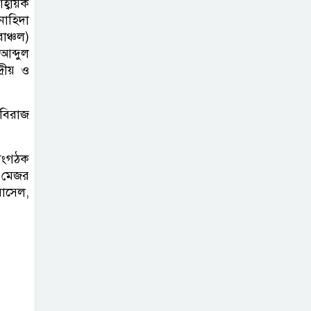
হ্বায়ক
নাহিদা
বাতিঘর আদর্শ
াঞ্চল)
আব্দুল
পাঠাগারের উদ্যোগে
্রীয় ও
ফ্রি ব্লাড গ্রুপিং
ক্যাম্পেইন
বিরাজ
গণঅভ্যুত্থান দিবস
 সংগঠক
উপলক্ষে
ত মেজর
গোপালপুরে কৃষক
রাসেল,
দলের বিজয় র‍্যালি
ঘাটাইলে রাস্তা
পারাপারের সময়
বাসের চাপায়