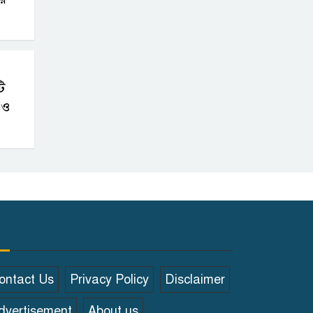
ি
 ও
ontact Us
Privacy Policy
Disclaimer
dvertisement
About us