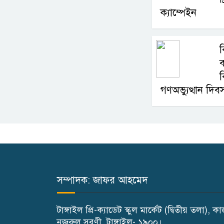
ক্যাম্পেইন
ব
ব
ব
গণঅভ্যুত্থান দি
সম্পাদক: জাফর আহমেদ
টাঙ্গাইল প্রি-ক্যাডেট স্কুল মার্কেট (দ্বিতীয় তলা), ক
নজরুল সরণী, টাঙ্গাইল- ১৯০০।