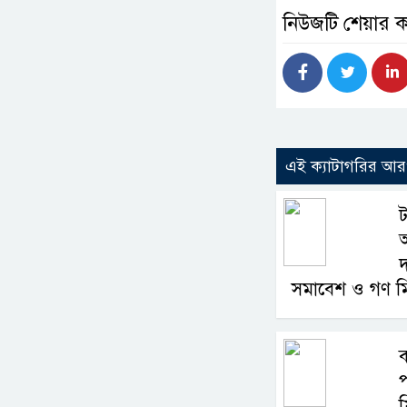
নিউজটি শেয়ার 
এই ক্যাটাগরির আ
ট
অ
দ
সমাবেশ ও গণ ম
ব
প
ফ