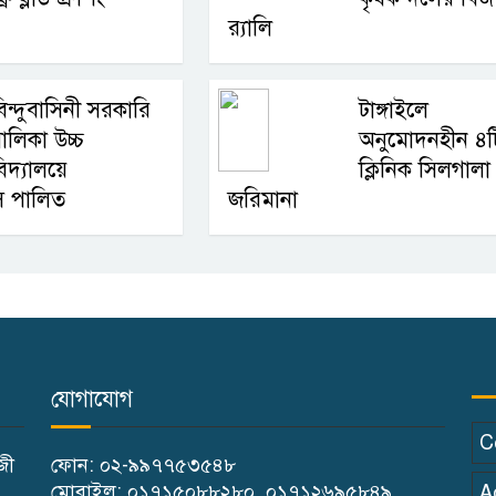
র‍্যালি
িন্দুবাসিনী সরকারি
টাঙ্গাইলে
ালিকা উচ্চ
অনুমোদনহীন ৪ট
িদ্যালয়ে
ক্লিনিক সিলগালা
বস পালিত
জরিমানা
যোগাযোগ
C
াজী
ফোন: ০২-৯৯৭৭৫৩৫৪৮
মোবাইল: ০১৭১৫০৮৮২৮০, ০১৭১২৬৯৫৮৪৯
A