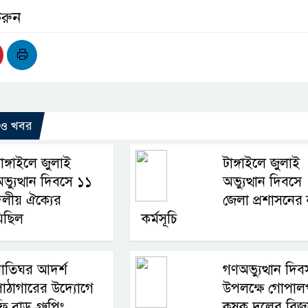
করুন
রও খবর
াঙ্গাইলে জুলাই
টাঙ্গাইলে জুলাই
ভ্যুত্থান দিবসে ১১
অভ্যুত্থান দিবসে
লীয় ঐক্যের
জেলা প্রশাসনের 
িছিল
কর্মসূচি
াতিঘর আদর্শ
গণঅভ্যুত্থান দিব
াঠাগারের উদ্যোগে
উপলক্ষে গোপালপ
্রি ব্লাড গ্রুপিং
কৃষক দলের বিজ