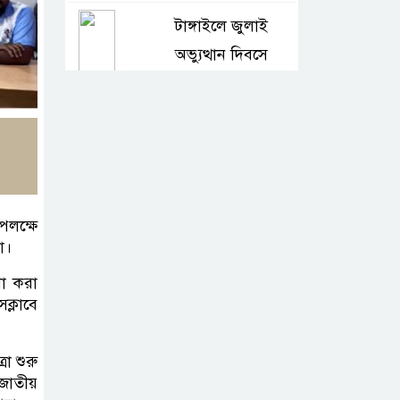
টাঙ্গাইলে জুলাই
অভ্যুত্থান দিবসে
জেলা প্রশাসনের
নানা কর্মসূচি
৫দিন অনশনের পর
বিয়ে, গোপালপুরে
সেই নববধূর ঝুলন্ত
পলক্ষে
া।
মরদেহ উদ্ধার
না করা
বাসাইলে সুন্না
ক্লাবে
আব্বাছিয়া উচ্চ
বিদ্যালয়ে জুলাই
া শুরু
 জাতীয়
গণঅভ্যুত্থান দিবস পালন