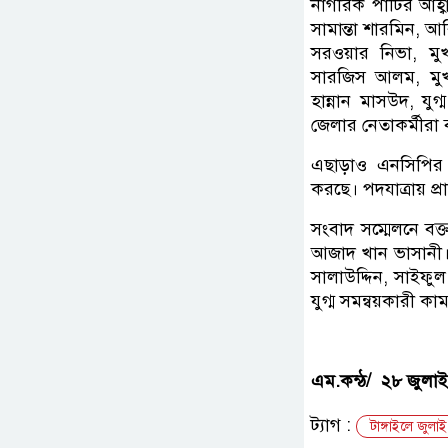
নাগরিক পার্টির আহ
সামান্তা শারমিন, আ
সরওয়ার নিভা, মুখ্
সারজিস আলম, মুখ্য
হান্নান মাসউদ, যু
জেলার নেতাকর্মীরা 
এছাড়াও এনসিপির 
করছে। পদযাত্রায় প্
সংবাদ সম্মেলনে বক্
আজাদ খান ভাসানী। 
সালাউদ্দিন, সাইফু
যুগ্ম সমন্বয়কারী কা
এম.কন্ঠ/ ২৮ জুলাই
ট্যাগ :
টাঙ্গাইলে জুলাই 