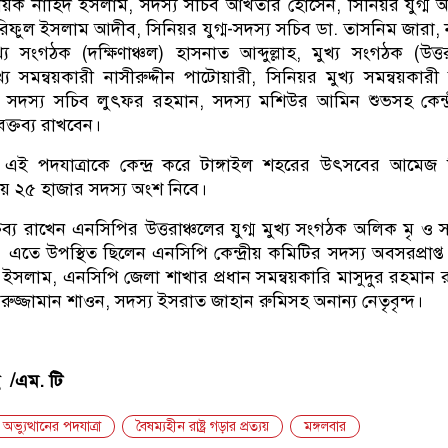
্বায়ক নাহিদ ইসলাম, সদস্য সচিব আখতার হোসেন, সিনিয়র যুগ্ম আ
রিফুল ইসলাম আদীব, সিনিয়র যুগ্ম-সদস্য সচিব ডা. তাসনিম জারা, 
য সংগঠক (দক্ষিণাঞ্চল) হাসনাত আব্দুল্লাহ, মুখ্য সংগঠক (উত্তর
 সমন্বয়কারী নাসীরুদ্দীন পাটোয়ারী, সিনিয়র মুখ্য সমন্বয়কারী 
গ্ম সদস্য সচিব লুৎফর রহমান, সদস্য মশিউর আমিন শুভসহ কেন্দ
বক্তব্য রাখবেন।
এই পদযাত্রাকে কেন্দ্র করে টাঙ্গাইল শহরের উৎসবের আমেজ 
রায় ২৫ হাজার সদস্য অংশ নিবে।
তব্য রাখেন এনসিপির উত্তরাঞ্চলের যুগ্ম মুখ্য সংগঠক অলিক মৃ ও
এতে উপস্থিত ছিলেন এনসিপি কেন্দ্রীয় কমিটির সদস্য অবসরপ্রাপ্
ল ইসলাম, এনসিপি জেলা শাখার প্রধান সমন্বয়কারি মাসুদুর রহমান 
মরুজ্জামান শাওন, সদস্য ইসরাত জাহান রুমিসহ অনান্য নেতৃবৃন্দ।
 /এম. টি
অভ্যুত্থানের পদযাত্রা
বৈষম্যহীন রাষ্ট্র গড়ার প্রত্যয়
মঙ্গলবার