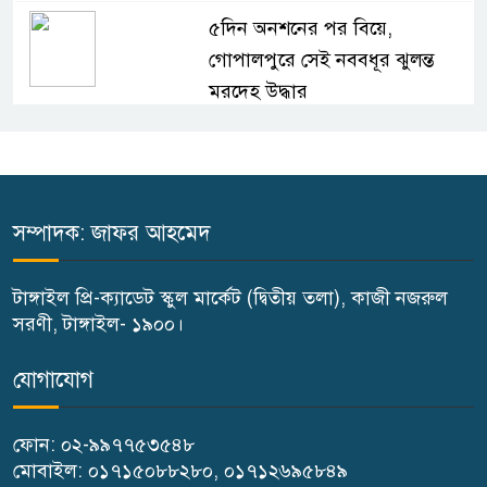
৫দিন অনশনের পর বিয়ে,
গোপালপুরে সেই নববধূর ঝুলন্ত
মরদেহ উদ্ধার
বাসাইলে সুন্না আব্বাছিয়া উচ্চ
বিদ্যালয়ে জুলাই গণঅভ্যুত্থান দিবস
পালন
সম্পাদক: জাফর আহমেদ
বাতিঘর আদর্শ পাঠাগারের উদ্যোগে
টাঙ্গাইল প্রি-ক্যাডেট স্কুল মার্কেট (দ্বিতীয় তলা), কাজী নজরুল
ফ্রি ব্লাড গ্রুপিং ক্যাম্পেইন
সরণী, টাঙ্গাইল- ১৯০০।
গণঅভ্যুত্থান দিবস উপলক্ষে
যোগাযোগ
গোপালপুরে কৃষক দলের বিজয়
র‍্যালি
ফোন: ০২-৯৯৭৭৫৩৫৪৮
মোবাইল: ০১৭১৫০৮৮২৮০, ০১৭১২৬৯৫৮৪৯