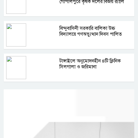
গোপালপুরে কৃষক দলের বিজয় র‍্যালি
বিন্দুবাসিনী সরকারি বালিকা উচ্চ
বিদ্যালয়ে গণঅভ্যুত্থান দিবস পালিত
টাঙ্গাইলে অনুমোদনহীন ৪টি ক্লিনিক
সিলগালা ও জরিমানা