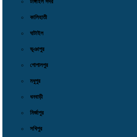
টাঙ্গাইল সদর
কালিহাতী
ঘাটাইল
ভূঞাপুর
গোপালপুর
মধুপুর
ধনবাড়ী
মির্জাপুর
সখিপুর