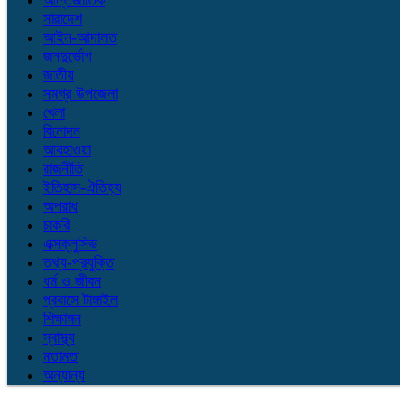
আন্তর্জাতিক
সারাদেশ
আইন-আদালত
জনদুর্ভোগ
জাতীয়
সমগ্র উপজেলা
খেলা
বিনোদন
আবহাওয়া
রাজনীতি
ইতিহাস-ঐতিহ্য
অপরাধ
চাকরি
এক্সক্লুসিভ
তথ্য-প্রযুক্তি
ধর্ম ও জীবন
প্রবাসে টাঙ্গাইল
শিক্ষাঙ্গন
স্বাস্থ্য
মতামত
অন্যান্য