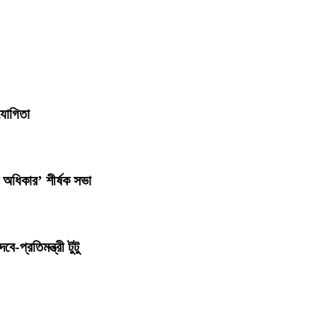
িযোগিতা
ক অধিকার’ শীর্ষক সভা
-প্রতিমন্ত্রী টুটু