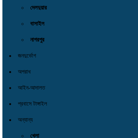
দেলদুয়ার
বাসাইল
নাগরপুর
জনদুর্ভোগ
অপরাধ
আইন-আদালত
প্রবাসে টাঙ্গাইল
অন্যান্য
খেলা