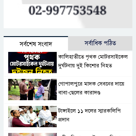
সর্বাধিক পঠিত
সর্বশেষ সংবাদ
কালিহাতীতে পৃথক মোটরসাইকেল
দুর্ঘটনায় দুই কিশোর নিহত
গোপালপুরে মাদক সেবনের দায়ে
বাবা-ছেলের কারাদণ্ড
টাঙ্গাইলে ১১ দলের স্মারকলিপি
প্রদান