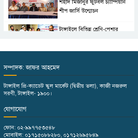
শহীদ মিজানুর ফুটবল চ্যাম্পিয়ান
শীপ জার্সি উন্মোচন
টাঙ্গাইলে বিভিন্ন শ্রেণি-পেশার
উপকারভোগীদের মাঝে চেক বিতরণ
দেশকে অস্থিতিশীল করার ষড়যন্ত্র
করছে স্বৈরাচারের দোসররা-প্রতিমন্ত্রী
সম্পাদক: জাফর আহমেদ
টুকু
টাঙ্গাইল প্রি-ক্যাডেট স্কুল মার্কেট (দ্বিতীয় তলা), কাজী নজরুল
টাঙ্গাইলে জুলাই অভ্যুত্থান দিবসে ১১
সরণী, টাঙ্গাইল- ১৯০০।
দলীয় ঐক্যের সমাবেশ ও গণ মিছিল
যোগাযোগ
টাঙ্গাইলে জুলাই অভ্যুত্থান দিবসে
ফোন: ০২-৯৯৭৭৫৩৫৪৮
জেলা প্রশাসনের নানা কর্মসূচি
মোবাইল: ০১৭১৫০৮৮২৮০, ০১৭১২৬৯৫৮৪৯