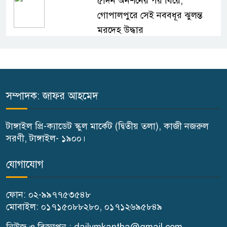
৫দিন অনশনের পর বিয়ে,
গোপালপুরে সেই নববধূর ঝুলন্ত
মরদেহ উদ্ধার
বাসাইলে সুন্না আব্বাছিয়া উচ্চ
বিদ্যালয়ে জুলাই গণঅভ্যুত্থান দিবস
পালন
সম্পাদক: জাফর আহমেদ
বাতিঘর আদর্শ পাঠাগারের উদ্যোগে
টাঙ্গাইল প্রি-ক্যাডেট স্কুল মার্কেট (দ্বিতীয় তলা), কাজী নজরুল
ফ্রি ব্লাড গ্রুপিং ক্যাম্পেইন
সরণী, টাঙ্গাইল- ১৯০০।
গণঅভ্যুত্থান দিবস উপলক্ষে
যোগাযোগ
গোপালপুরে কৃষক দলের বিজয়
র‍্যালি
ফোন: ০২-৯৯৭৭৫৩৫৪৮
মোবাইল: ০১৭১৫০৮৮২৮০, ০১৭১২৬৯৫৮৪৯
ঘাটাইলে রাস্তা পারাপারের সময়
নিউজ ও বিজ্ঞাপন : dailymkantha@gmail.com