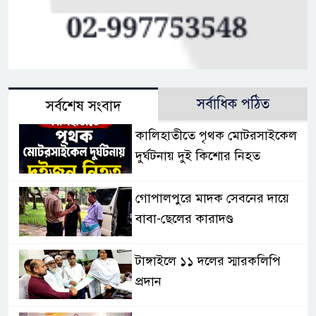
সর্বাধিক পঠিত
সর্বশেষ সংবাদ
কালিহাতীতে পৃথক মোটরসাইকেল
দুর্ঘটনায় দুই কিশোর নিহত
গোপালপুরে মাদক সেবনের দায়ে
বাবা-ছেলের কারাদণ্ড
টাঙ্গাইলে ১১ দলের স্মারকলিপি
প্রদান