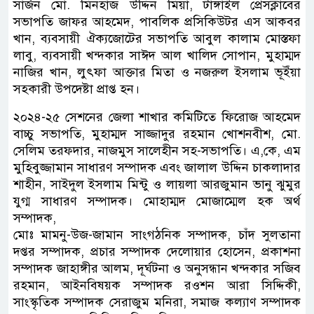
সার্জন মো. মিনহাজ উদ্দিন মিয়া, টাঙ্গাইল প্রেসক্লাবের
সভাপতি জাফর আহমেদ, পাবলিক প্রসিকিউটর এস আকবর
খান, ব্যবসায়ী ঐক্যজোটের সভাপতি আবুল কালাম মোস্তফা
লাবু, ব্যবসায়ী খন্দকার সাঈদ আল খালিদ সোপান, মুহাম্মদ
নাজির খান, লুৎফা আক্তার মিতা ও নজরুল ইসলাম ভূইঁয়া
সহকারী উপদেষ্টা প্রাপ্ত হন।
২০২৪-২৫ সেশনের জেলা শাখার কমিটিতে ফিরোজ আহমেদ
বাচ্চু সভাপতি, মুহাম্মদ সাজ্জাদুর রহমান খোশনবীশ, মো.
সেলিম তরফদার, নাজমুস সালেহীন সহ-সভাপতি। এ,কে, এম
মুহিবুজ্জামান সাধারণ সম্পাদক এবং জালাল উদ্দিন চাকলাদার
শাহীন, সাইদুল ইসলাম মিন্টু ও লায়লা আরজুমান ভানু ঝুমুর
যুগ্ম সাধারণ সম্পাদক। মোহাম্মদ মোজাম্মেল হক অর্থ
সম্পাদক,
মোঃ মামনু-উজ-জামান সাংগঠনিক সম্পাদক, চাঁদ সুলতানা
দপ্তর সম্পাদক, প্রচার সম্পাদক দেলোয়ার হোসেন, প্রকাশনা
সম্পাদক জাহাঙ্গীর আলম, দূর্ঘটনা ও অনুসন্ধান খন্দকার সজিব
রহমান, আইনবিষয়ক সম্পাদক রওশন আরা সিদ্দিকী,
সাংস্কৃতিক সম্পাদক সেরাজুম মনিরা, সমাজ কল্যাণ সম্পাদক