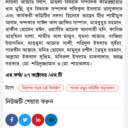
লায়লা আক্তার লিপি, মহিলা বিষয়ক সম্পাদক কামরুন্নাহার
খান মুন্নি, যুব বিষয়ক সম্পাদক শফিকুল ইসলাম তালুকদার
এবং কার্যকরী কমিটির সদস্য হিসেবে আছেন মীর শামীমুল
আলম, খন্দকার সাঈদ আল জাকির সাম্পান, মাহবুবুর রহমান,
রাকীব হোসেন মঈন, ওয়াসীম তারেক আনসারী রনি, কানিজ
তাহমিনা মালা, শামীম আল মামুন, সুমনা আক্তার, নাজিয়া
ইয়াসমিন, মাহমুদা আক্তার সাথী, শহিদুল ইসলাম ভূইঁয়া,
পারভীন আক্তার, মনির হোসেন, মামুনুর রশীদ, তৈমুর রহমান,
আল্লামা ইকবাল সুপ্রিম, মনিরুল ইসলাম চাকলাদার, জয়ন্ত
সরকার, মো. শহিদুজ্জামান ও মো. শাহআলম।
এম.কন্ঠ/ ২৭ অক্টোবর /এম.টি
ট্যাগ :
নিরাপদ সড়ক চাই টাঙ্গাইল
শাখার নতুন কমিটির অনুমোদন
নিউজটি শেয়ার করুন