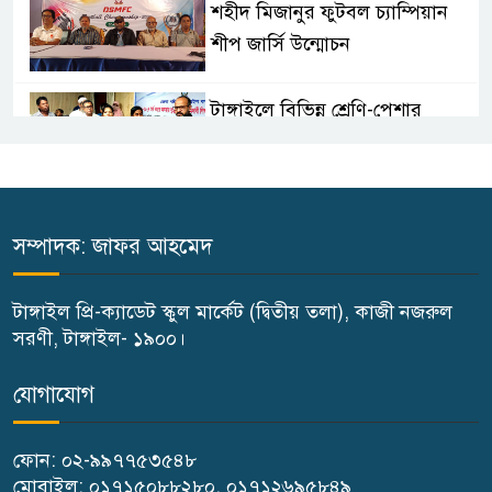
শহীদ মিজানুর ফুটবল চ্যাম্পিয়ান
শীপ জার্সি উন্মোচন
টাঙ্গাইলে বিভিন্ন শ্রেণি-পেশার
উপকারভোগীদের মাঝে চেক বিতরণ
দেশকে অস্থিতিশীল করার ষড়যন্ত্র
করছে স্বৈরাচারের দোসররা-প্রতিমন্ত্রী
সম্পাদক: জাফর আহমেদ
টুকু
টাঙ্গাইল প্রি-ক্যাডেট স্কুল মার্কেট (দ্বিতীয় তলা), কাজী নজরুল
টাঙ্গাইলে জুলাই অভ্যুত্থান দিবসে ১১
সরণী, টাঙ্গাইল- ১৯০০।
দলীয় ঐক্যের সমাবেশ ও গণ মিছিল
যোগাযোগ
টাঙ্গাইলে জুলাই অভ্যুত্থান দিবসে
ফোন: ০২-৯৯৭৭৫৩৫৪৮
জেলা প্রশাসনের নানা কর্মসূচি
মোবাইল: ০১৭১৫০৮৮২৮০, ০১৭১২৬৯৫৮৪৯