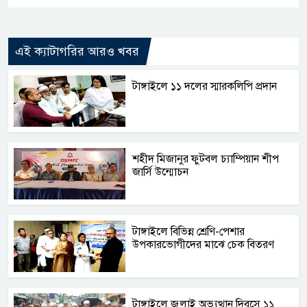
এই ক্যাটাগরির আরও খবর
টাঙ্গাইলে ১১ দলের স্মারকলিপি প্রদান
শহীদ মিজানুর ফুটবল চ্যাম্পিয়ান শীপ
জার্সি উন্মোচন
টাঙ্গাইলে বিভিন্ন শ্রেণি-পেশার
উপকারভোগীদের মাঝে চেক বিতরণ
টাঙ্গাইলে জুলাই অভ্যুত্থান দিবসে ১১