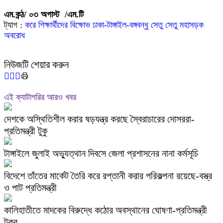
এম.কন্ঠ/ ০৩ অগাস্ট /এম.টি
ট্যাগ :
করে শিক্ষার্থীদের বিক্ষোভ
ঢাকা-টাঙ্গাইল-বঙ্গবন্ধু সেতু
সেতু মহাসড়ক
অবরোধ
নিউজটি শেয়ার করুন
এই ক্যাটাগরির আরও খবর
দেশকে অস্থিতিশীল করার ষড়যন্ত্র করছে স্বৈরাচারের দোসররা-
প্রতিমন্ত্রী টুকু
টাঙ্গাইলে জুলাই অভ্যুত্থান দিবসে জেলা প্রশাসনের নানা কর্মসূচি
বিদেশে তাঁতের মার্কেট তৈরি করে রপ্তানী করার পরিকল্পনা রয়েছে-বস্ত্র
ও পাট প্রতিমন্ত্রী
কালিহাতীতে মাদকের বিরুদ্ধে কঠোর অবস্থানের ঘোষণা-প্রতিমন্ত্রী
টুকুর