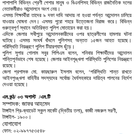
পাশাপাশি বিভিন্ন শ্রেণী পেশার মানুষ ও বিএনপিসহ বিভিন্ন রাজনৈতিক দলের
নেতাকর্মীরাও আন্দোলনে অংশ নেয়।
এসময় শিক্ষার্থীরা তাদের ৯ দফা দাবি আদায় না হওয়া পর্যন্ত আন্দোলন চালিয়ে
যাওয়ার ঘোষনা দেন। এসময় পুরো শহরে উত্তেজনা বিরাজ করে। বিভিন্ন
গুরুত্বপূর্ণ স্থানে অতিরিক্ত পুলিশ মোতায়েন করা হয়।
এদিকে জেলার সখীপুরে আন্দোলনকারীদের ওপর ছাত্রলীগের হামলার ঘটনা
ঘটেছে। এসময় সংঘর্ষ বাঁধলে পুলিশসহ অন্তত ১৫জন আহত হয়েছে।
পরিস্থিতি নিয়ন্ত্রণে পুলিশ টিয়ারগ্যাস ছুঁড়ে।
পুলিশ সুপার গোলাম সবুর পিপিএম বলেন, শনিবার শিক্ষার্থীদের আন্দোলন
শান্তিপূর্নভাবে শেষ হয়েছে। জেলার আইনশৃঙ্খলা পরিস্থিতি পুলিশের নিয়ন্ত্রণে
রয়েছে।
জেলা প্রশাসক মো. কায়ছারুল ইসলাম বলেন, ‘পরিস্থিতি শান্ত রাখতে
আইনশৃংঙ্খলা বাহিনীর সদস্যদের সর্বোচ্চ ধৈর্যসহকারে দায়িত্ব পালনের নির্দেশ
দেওয়া হয়েছে।
এম.কন্ঠ/ ০৩ অগাস্ট /এম.টি
সম্পাদক: জাফর আহমেদ
টাঙ্গাইল প্রি-ক্যাডেট স্কুল মার্কেট (দ্বিতীয় তলা), কাজী নজরুল সরণী,
টাঙ্গাইল- ১৯০০।
যোগাযোগ
ফোন: ০২-৯৯৭৭৫৩৫৪৮