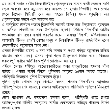
এর আগে সকাল ১১টার দিকে টাঙ্গাইল প্রেসক্লাবের সামনে কাজী নজরুল সরণি
সড়ক অবরোধ করে আন্দোলন করে অন্তত ১০ হাজার শিক্ষার্থী। পরে সেখান
থেকে বিক্ষোভ মিছিলটি বের হয়ে শহরের বিভিন্ন সড়ক প্রদক্ষিন করে
প্রেসক্লাবের সমানে এসে সমাবেশ করে।
এ কর্মসূচিতে টাঙ্গাইল শহরের বিন্দুবাসিনী সরকারি বালক উচ্চ বিদ্যালয়ের প্রাক্তন
ও বর্তমান শিক্ষার্থীদের সরব উপস্থিতি ছিলো। মিছিলে শিক্ষার্থীরা জাতীয়
পতাকাসহ নানা রঙের ফ্লাগ প্রদর্শন করেন। এসময় শিক্ষার্থী, অভিভাবকদের
পাশাপাশি বিভিন্ন শ্রেণী পেশার মানুষ ও বিএনপিসহ বিভিন্ন রাজনৈতিক দলের
নেতাকর্মীরাও আন্দোলনে অংশ নেয়।
এসময় শিক্ষার্থীরা তাদের ৯ দফা দাবি আদায় না হওয়া পর্যন্ত আন্দোলন চালিয়ে
যাওয়ার ঘোষনা দেন। এসময় পুরো শহরে উত্তেজনা বিরাজ করে। বিভিন্ন
গুরুত্বপূর্ণ স্থানে অতিরিক্ত পুলিশ মোতায়েন করা হয়।
এদিকে জেলার সখীপুরে আন্দোলনকারীদের ওপর ছাত্রলীগের হামলার ঘটনা
ঘটেছে। এসময় সংঘর্ষ বাঁধলে পুলিশসহ অন্তত ১৫জন আহত হয়েছে।
পরিস্থিতি নিয়ন্ত্রণে পুলিশ টিয়ারগ্যাস ছুঁড়ে।
পুলিশ সুপার গোলাম সবুর পিপিএম বলেন, শনিবার শিক্ষার্থীদের আন্দোলন
শান্তিপূর্নভাবে শেষ হয়েছে। জেলার আইনশৃঙ্খলা পরিস্থিতি পুলিশের নিয়ন্ত্রণে
রয়েছে।
জেলা প্রশাসক মো. কায়ছারুল ইসলাম বলেন, ‘পরিস্থিতি শান্ত রাখতে
আইনশৃংঙ্খলা বাহিনীর সদস্যদের সর্বোচ্চ ধৈর্যসহকারে দায়িত্ব পালনের নির্দেশ
দেওয়া হয়েছে।