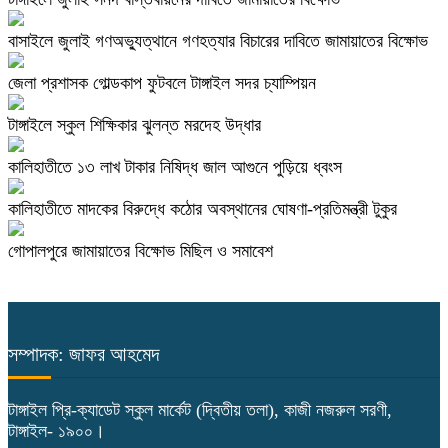
বাসাইলে জুলাই গণঅভ্যুত্থানে গণহত্যার বিচারের দাবিতে জামায়াতের বিক্ষোভ
জেলা প্রশাসক গোল্ডকাপ ফুটবলে টাঙ্গাইল সদর চ্যাম্পিয়ন
টাঙ্গাইলে স্কুল শিক্ষিকার ঝুলন্ত মরদেহ উদ্ধার
কালিহাতীতে ১৩ লাখ টাকার নিষিদ্ধ জাল আগুনে পুড়িয়ে ধ্বংস
কালিহাতীতে মাদকের বিরুদ্ধে কঠোর অবস্থানের ঘোষণা-প্রতিমন্ত্রী টুকুর
গোপালপুরে জামায়াতের বিক্ষোভ মিছিল ও সমাবেশ
সম্পাদক: জাফর আহমেদ
টাঙ্গাইল প্রি-ক্যাডেট স্কুল মার্কেট (দ্বিতীয় তলা), কাজী নজরুল সরণী,
টাঙ্গাইল- ১৯০০।