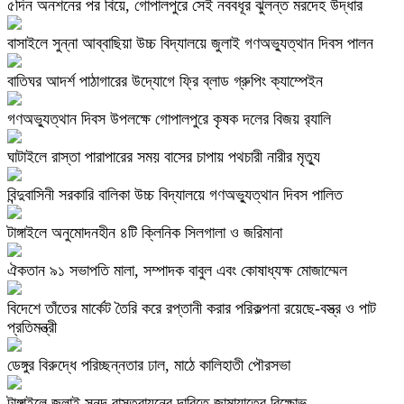
৫দিন অনশনের পর বিয়ে, গোপালপুরে সেই নববধূর ঝুলন্ত মরদেহ উদ্ধার
বাসাইলে সুন্না আব্বাছিয়া উচ্চ বিদ্যালয়ে জুলাই গণঅভ্যুত্থান দিবস পালন
বাতিঘর আদর্শ পাঠাগারের উদ্যোগে ফ্রি ব্লাড গ্রুপিং ক্যাম্পেইন
গণঅভ্যুত্থান দিবস উপলক্ষে গোপালপুরে কৃষক দলের বিজয় র‍্যালি
ঘাটাইলে রাস্তা পারাপারের সময় বাসের চাপায় পথচারী নারীর মৃত্যু
বিন্দুবাসিনী সরকারি বালিকা উচ্চ বিদ্যালয়ে গণঅভ্যুত্থান দিবস পালিত
টাঙ্গাইলে অনুমোদনহীন ৪টি ক্লিনিক সিলগালা ও জরিমানা
ঐকতান ৯১ সভাপতি মালা, সম্পাদক বাবুল এবং কোষাধ্যক্ষ মোজাম্মেল
বিদেশে তাঁতের মার্কেট তৈরি করে রপ্তানী করার পরিকল্পনা রয়েছে-বস্ত্র ও পাট
প্রতিমন্ত্রী
ডেঙ্গুর বিরুদ্ধে পরিচ্ছন্নতার ঢাল, মাঠে কালিহাতী পৌরসভা
টাঙ্গাইলে জুলাই সনদ বাস্তবায়নের দাবিতে জামায়াতের বিক্ষোভ