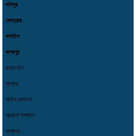
সখিপুর
দেলদুয়ার
বাসাইল
নাগরপুর
জনদুর্ভোগ
অপরাধ
আইন-আদালত
প্রবাসে টাঙ্গাইল
অন্যান্য