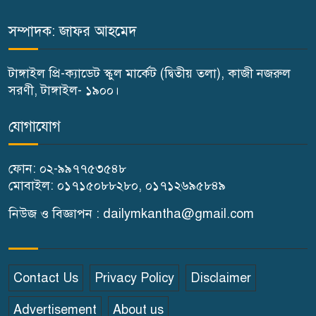
পালন
সম্পাদক: জাফর আহমেদ
বাতিঘর আদর্শ পাঠাগারের উদ্যোগে
টাঙ্গাইল প্রি-ক্যাডেট স্কুল মার্কেট (দ্বিতীয় তলা), কাজী নজরুল
ফ্রি ব্লাড গ্রুপিং ক্যাম্পেইন
সরণী, টাঙ্গাইল- ১৯০০।
গণঅভ্যুত্থান দিবস উপলক্ষে
যোগাযোগ
গোপালপুরে কৃষক দলের বিজয়
র‍্যালি
ফোন: ০২-৯৯৭৭৫৩৫৪৮
মোবাইল: ০১৭১৫০৮৮২৮০, ০১৭১২৬৯৫৮৪৯
ঘাটাইলে রাস্তা পারাপারের সময়
নিউজ ও বিজ্ঞাপন : dailymkantha@gmail.com
বাসের চাপায় পথচারী নারীর মৃত্যু
বিন্দুবাসিনী সরকারি বালিকা উচ্চ
Contact Us
Privacy Policy
Disclaimer
বিদ্যালয়ে গণঅভ্যুত্থান দিবস পালিত
Advertisement
About us