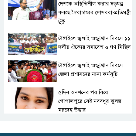
দেশকে অস্থিতিশীল করার ষড়যন্ত্র
করছে স্বৈরাচারের দোসররা-প্রতিমন্ত্রী
টুকু
টাঙ্গাইলে জুলাই অভ্যুত্থান দিবসে ১১
দলীয় ঐক্যের সমাবেশ ও গণ মিছিল
টাঙ্গাইলে জুলাই অভ্যুত্থান দিবসে
জেলা প্রশাসনের নানা কর্মসূচি
৫দিন অনশনের পর বিয়ে,
গোপালপুরে সেই নববধূর ঝুলন্ত
মরদেহ উদ্ধার
বাসাইলে সুন্না আব্বাছিয়া উচ্চ
বিদ্যালয়ে জুলাই গণঅভ্যুত্থান দিবস