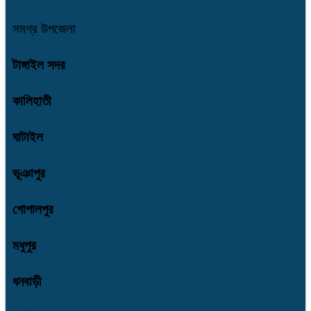
সমগ্র উপজেলা
টাঙ্গাইল সদর
কালিহাতী
ঘাটাইল
ভূঞাপুর
গোপালপুর
মধুপুর
ধনবাড়ী