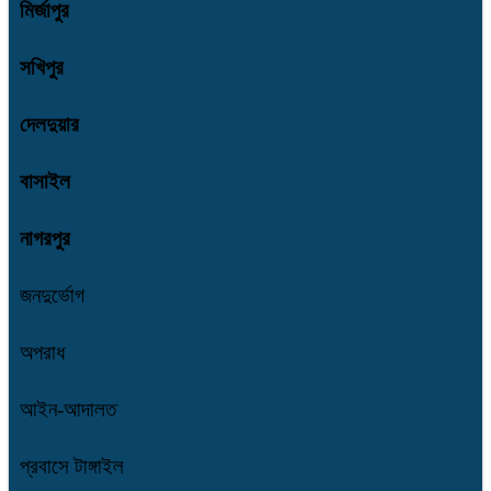
মির্জাপুর
সখিপুর
দেলদুয়ার
বাসাইল
নাগরপুর
জনদুর্ভোগ
অপরাধ
আইন-আদালত
প্রবাসে টাঙ্গাইল