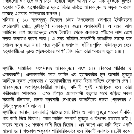
টাঙ্গাইলের ঘাটাইলে জমি নিয়ে বিরোধে আল আমিন নামে এক যুবককে কুপিয়ে
হত্যার ঘটনায় হত্যাকারীদের দ্রুত বিচার দাবিতে মানববন্ধন ও সড়ক অবরোধ
করেছে এলাকার সর্বস্তরের জনগন।
শনিবার ( ১৬ নভেম্বর) বিকেলে ৪টায় উপজেলার ধলাপাড়া ইউনিয়নের
পেচারআটা মোড়ে ঘন্টাব্যাপি মানববন্ধন করেন এলাকাবাসী। এ সময় আল
আমিনের লাশ ময়নাতদন্ত শেষে টাঙ্গাইল থেকে এলাকায় পৌঁছলে লাশ রেখে
সড়ক অবরোধ করেন তারা। এ সময় ঘাটাইল-সাগরদীঘি আঞ্চলিক সড়কে যান
চলাচল বন্ধ হয়ে যায়। পরে স্থানীয় ধলাপাড়া ফাঁড়ির পুলিশ ঘটনাস্থলে যেয়ে
হত্যাকারীদের দ্রুত গ্রেফতারের আশ^াস দিলে তারা অবরোধ তুলে নেয়।
স্থানীয় সামাজিক সংগঠনসহ মানববন্ধনে অংশ নেন নিহতের পরিবার ও
এলাকাবাসী। এলাকাবাসীর আল আমিন এর হত্যাকারীর মূল আসামী মুনছুর
আলীকে দ্রুত গ্রেফতার ও হত্যাকারীদের দ্রুত বিচার দাবিতে স্লোগান দেন।
মানববন্ধনে অংশগ্রহণকারীরা জানান, ঘটনাটি খুবই মর্মান্তিক বলে তারা
গভীরভাবে শোকাহত। এতে ক্ষিপ্ত এলাকাবাসী হত্যার সাথে জড়িত সকল
সন্ত্রাসী চাঁদাবাজ, মাদক ব্যবসায়ী নেশাখোর আসামীদের দ্রুত গ্রেফতার ও
দৃষ্টান্তমূলক দাবি জানান ।
স্থানীয়রা জানান, কোনাবাড়ি গ্রামের মো. রিপন ও আল মুনছুর গংদের দীর্ঘদিন
ধরে জমি নিয়ে বিরোধ। আল আমিন সম্পর্কে মুনছুর ও রিপনের চাচাতো ভাই।
তাদের মধ্যে ১২ শতাংশ জমি নিয়ে বিরোধ। এর আগে এই জমি নিয়ে একটি
মামলা হয়। গতকাল শুক্রবার পারিবারিকভাবে বসে বিষয়টি সমাধানের চেষ্টা করেন