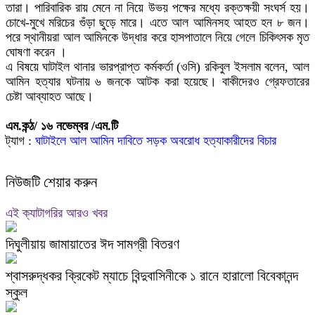
তারা। পারিবারিক রায় মেনে না নিয়ে উভয় পক্ষের মধ্যে রক্তক্ষয়ী সংঘর্স হয়।
চোখে-মুখে মরিচের গুঁড়া ছুড়ে মারে। এতে আল আমিনসহ আহত হন ৮ জন।
পরে স্থানীয়রা আল আমিনকে উদ্ধার করে হাসপাতালে নিয়ে গেলে চিকিৎসক মৃত
ঘোষণা করেন ।
এ বিষয়ে ঘাটাইল থানার ভারপ্রাপ্ত কর্মকর্তা (ওসি) রকিবুল ইসলাম বলেন, আল
আমিন হত্যার ঘটনায় ৬ জনকে আটক করা হয়েছে। বাকীদেরও গ্রেফতারের
চেষ্টা আব্যাহত আছে।
এম.কন্ঠ/ ১৬ নভেম্বর /এম.টি
ট্যাগ :
ঘাটাইলে আল আমিন
দাবিতে সড়ক অবরোধ
হত্যাকারীদের বিচার
নিউজটি শেয়ার করুন
এই ক্যাটাগরির আরও খবর
দিঘুলীয়ায় জামায়াতের ঈদ সামগ্রী বিতরণ
শ্বাসরুদ্ধকর ক্রিকেট ম্যাচে বিন্দুবাসিনীকে ১ রানে হারালো বিবেকানন্দ
স্কুল