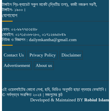
টাঙ্গাইল প্রি-ক্যাডেট স্কুল মার্কেট (দ্বিতীয় তলা), কাজী নজরুল সরণী,
টাঙ্গাইল- ১৯০০।
যোগাযোগ
ফোন: ০২-৯৯৭৭৫৩৫৪৮
মোবাইল: ০১৭১৫০৮৮২৮০, ০১৭১২৬৯৫৮৪৯
নিউজ ও বিজ্ঞাপন : dailymkantha@gmail.com
Contact Us
Privacy Policy
Disclaimer
Advertisement
About us
এই ওয়েবসাইটের কোনো লেখা, ছবি, ভিডিও অনুমতি ছাড়া ব্যবহার বেআইনি।
© সর্বস্বত্ব সংরক্ষিত ২০২৪ | মজলুমের কন্ঠ
Developed & Maintained BY
Robiul Islam