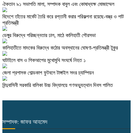
ঐকতান ৯১ সভাপতি মালা, সম্পাদক বাবুল এবং কোষাধ্যক্ষ মোজাম্মেল
বিদেশে তাঁতের মার্কেট তৈরি করে রপ্তানী করার পরিকল্পনা রয়েছে-বস্ত্র ও পাট
প্রতিমন্ত্রী
ডেঙ্গুর বিরুদ্ধে পরিচ্ছন্নতার ঢাল, মাঠে কালিহাতী পৌরসভা
কালিহাতীতে মাদকের বিরুদ্ধে কঠোর অবস্থানের ঘোষণা-প্রতিমন্ত্রী টুকুর
ঘাটাইলে বাস ও পিকআপের মুখোমুখি সংঘর্ষে নিহত ১
জেলা প্রশাসক গোল্ডকাপ ফুটবলে টাঙ্গাইল সদর চ্যাম্পিয়ন
বিন্দুবাসিনী সরকারি বালিকা উচ্চ বিদ্যালয়ে গণঅভ্যুত্থান দিবস পালিত
সম্পাদক: জাফর আহমেদ