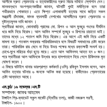
আলীকে দ্রুত গ্রেফতার ও হত্যাকারীদের দ্রুত বিচার দাবিতে স্লোগান দেন।
মানববন্ধনে অংশগ্রহণকারীরা জানান, ঘটনাটি খুবই মর্মান্তিক বলে তারা
গভীরভাবে শোকাহত। এতে ক্ষিপ্ত এলাকাবাসী হত্যার সাথে জড়িত সকল
সন্ত্রাসী চাঁদাবাজ, মাদক ব্যবসায়ী নেশাখোর আসামীদের দ্রুত গ্রেফতার ও
দৃষ্টান্তমূলক দাবি জানান ।
স্থানীয়রা জানান, কোনাবাড়ি গ্রামের মো. রিপন ও আল মুনছুর গংদের দীর্ঘদিন
ধরে জমি নিয়ে বিরোধ। আল আমিন সম্পর্কে মুনছুর ও রিপনের চাচাতো ভাই।
তাদের মধ্যে ১২ শতাংশ জমি নিয়ে বিরোধ। এর আগে এই জমি নিয়ে একটি
মামলা হয়। গতকাল শুক্রবার পারিবারিকভাবে বসে বিষয়টি সমাধানের চেষ্টা করেন
তারা। পারিবারিক রায় মেনে না নিয়ে উভয় পক্ষের মধ্যে রক্তক্ষয়ী সংঘর্স হয়।
চোখে-মুখে মরিচের গুঁড়া ছুড়ে মারে। এতে আল আমিনসহ আহত হন ৮ জন।
পরে স্থানীয়রা আল আমিনকে উদ্ধার করে হাসপাতালে নিয়ে গেলে চিকিৎসক মৃত
ঘোষণা করেন ।
এ বিষয়ে ঘাটাইল থানার ভারপ্রাপ্ত কর্মকর্তা (ওসি) রকিবুল ইসলাম বলেন, আল
আমিন হত্যার ঘটনায় ৬ জনকে আটক করা হয়েছে। বাকীদেরও গ্রেফতারের
চেষ্টা আব্যাহত আছে।
এম.কন্ঠ/ ১৬ নভেম্বর /এম.টি
সম্পাদক: জাফর আহমেদ
টাঙ্গাইল প্রি-ক্যাডেট স্কুল মার্কেট (দ্বিতীয় তলা), কাজী নজরুল সরণী,
টাঙ্গাইল- ১৯০০।