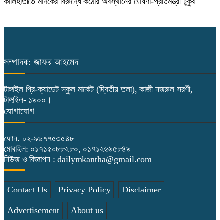
কালিহাতীতে মাদকের বিরুদ্ধে কঠোর অবস্থানের ঘোষণা-প্রতিমন্ত্রী টুকুর
সম্পাদক: জাফর আহমেদ
টাঙ্গাইল প্রি-ক্যাডেট স্কুল মার্কেট (দ্বিতীয় তলা), কাজী নজরুল সরণী,
টাঙ্গাইল- ১৯০০।
যোগাযোগ
ফোন: ০২-৯৯৭৭৫৩৫৪৮
মোবাইল: ০১৭১৫০৮৮২৮০, ০১৭১২৬৯৫৮৪৯
নিউজ ও বিজ্ঞাপন : dailymkantha@gmail.com
Contact Us
Privacy Policy
Disclaimer
Advertisement
About us