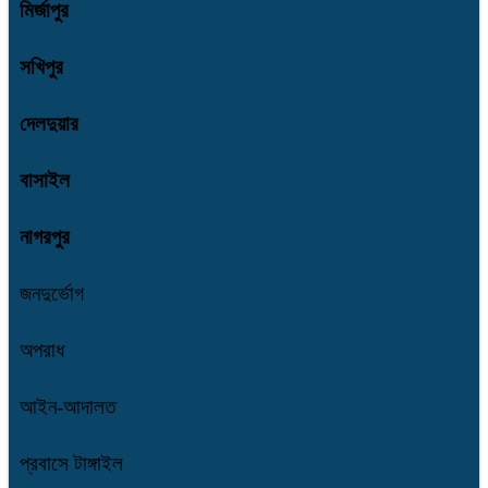
মির্জাপুর
সখিপুর
দেলদুয়ার
বাসাইল
নাগরপুর
জনদুর্ভোগ
অপরাধ
আইন-আদালত
প্রবাসে টাঙ্গাইল