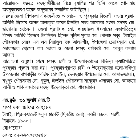
আয়োজনে শুরুতে মৎস্যজীবীদের নিয়ে র‌্যালির পর ডিসি লেকে পোনামাছ
অবমুক্তকরণ করেন অনুষ্ঠানের সম্মানিত অতিথিবৃন্দ।
এরপর জেলা শিল্পকলা একাডেমীতে আলোচনা ও পুরষ্কার বিতরণী সভায় প্রধান
অতিথি হিসেবে আসন অলংকৃত করেন টাঙ্গাইল সদর আসনের সংসদ সদস্য মো.
ছানোয়ার হোসেন। জেলা প্রশাসক মো. কায়ছারুল ইসলামের সভাপতিত্বে
বিশেষ অতিথি হিসেবে উপস্থিত ছিলেন পুলিশ সুপার মো. গোলাম সবুর, টাঙ্গাইল
পৌরসভার মেয়র এস এম সিরাজুল হক আলমগীর, উপজেলা চেয়ারম্যান মো.
তোফাজ্জল হোসেন খান তোফা ও জেলা মৎস্য কর্মকর্তা মো. আবুল কালাম
আজাদ।
আলোচনা অনুষ্ঠান শেষে মৎস্য চাষী ও উদ্যোক্তাদের বিভিন্ন ক্যাটাগরিতে
পুরষ্কার প্রদান করা হয়। পুরষ্কারপ্রাপ্ত চাষী ও উদ্যোক্তারা হলো-সখিপুর
উপজেলার বাগবাড়ীর আরিফ হোসাইন, দেলদুয়ার উপজেলার মো. আসাদুজ্জামান,
মধুপুর পৌরসভার মো. মুকুল, টাঙ্গাইল পৌরসভার সন্তোষ এলাকার মো. আজহার
আলী ও পার্ক বাজারের মৎস্য উদ্যোক্তা মো. শাহজামাল।
এম.কন্ঠ/ ৩১ জুলাই /এম.টি
সম্পাদক: জাফর আহমেদ
টাঙ্গাইল প্রি-ক্যাডেট স্কুল মার্কেট (দ্বিতীয় তলা), কাজী নজরুল সরণী,
টাঙ্গাইল- ১৯০০।
যোগাযোগ
ফোন: ০২-৯৯৭৭৫৩৫৪৮