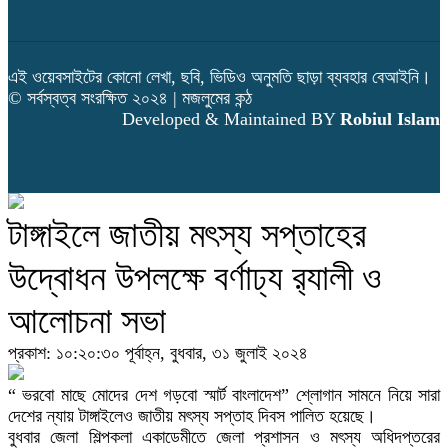
এই ওয়েবসাইটের কোনো লেখা, ছবি, ভিডিও অনুমতি ছাড়া ব্যবহার বেআইনি।
© সর্বস্বত্ব সংরক্ষিত ২০২৪ | মজলুমের কন্ঠ
Developed & Maintained BY
Robiul Islam
টাঙ্গাইলে জাতীয় মৎস্য সপ্তাহের
উদ্বোধন উপলক্ষে বর্ণাঢ্য র‍্যালী ও
আলোচনা সভা
প্রকাশ: ১০:২০:৩০ পূর্বাহ্ন, বুধবার, ৩১ জুলাই ২০২৪
“ ভরবো মাছে মোদের দেশ গড়বো স্মার্ট বাংলাদেশ” শ্লোগান সামনে নিয়ে সারা
দেশের ন্যায় টাঙ্গাইলেও জাতীয় মৎস্য সপ্তাহ দিবস পালিত হয়েছে।
বুধবার জেলা শিল্পকলা একাডেমীতে জেলা প্রশাসন ও মৎস্য অধিদপ্তরের