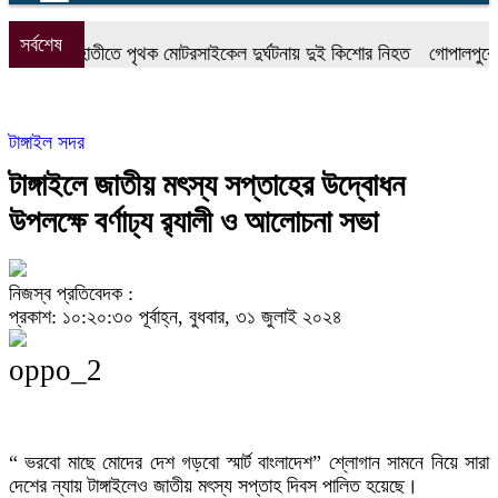
সর্বশেষ
কালিহাতীতে পৃথক মোটরসাইকেল দুর্ঘটনায় দুই কিশোর নিহত
গোপালপুরে মাদ
টাঙ্গাইল সদর
টাঙ্গাইলে জাতীয় মৎস্য সপ্তাহের উদ্বোধন
উপলক্ষে বর্ণাঢ্য র‍্যালী ও আলোচনা সভা
নিজস্ব প্রতিবেদক :
প্রকাশ: ১০:২০:৩০ পূর্বাহ্ন, বুধবার, ৩১ জুলাই ২০২৪
oppo_2
“ ভরবো মাছে মোদের দেশ গড়বো স্মার্ট বাংলাদেশ” শ্লোগান সামনে নিয়ে সারা
দেশের ন্যায় টাঙ্গাইলেও জাতীয় মৎস্য সপ্তাহ দিবস পালিত হয়েছে।