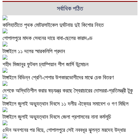
সর্বাধিক পঠিত
কালিহাতীতে পৃথক মোটরসাইকেল দুর্ঘটনায় দুই কিশোর নিহত
গোপালপুরে মাদক সেবনের দায়ে বাবা-ছেলের কারাদণ্ড
টাঙ্গাইলে ১১ দলের স্মারকলিপি প্রদান
শহীদ মিজানুর ফুটবল চ্যাম্পিয়ান শীপ জার্সি উন্মোচন
টাঙ্গাইলে বিভিন্ন শ্রেণি-পেশার উপকারভোগীদের মাঝে চেক বিতরণ
দেশকে অস্থিতিশীল করার ষড়যন্ত্র করছে স্বৈরাচারের দোসররা-প্রতিমন্ত্রী টুকু
টাঙ্গাইলে জুলাই অভ্যুত্থান দিবসে ১১ দলীয় ঐক্যের সমাবেশ ও গণ মিছিল
টাঙ্গাইলে জুলাই অভ্যুত্থান দিবসে জেলা প্রশাসনের নানা কর্মসূচি
৫দিন অনশনের পর বিয়ে, গোপালপুরে সেই নববধূর ঝুলন্ত মরদেহ উদ্ধার