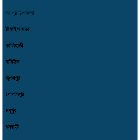
সমগ্র উপজেলা
টাঙ্গাইল সদর
কালিহাতী
ঘাটাইল
ভূঞাপুর
গোপালপুর
মধুপুর
ধনবাড়ী