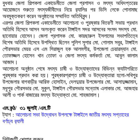
বুধবার জেলা শিল্পকলা একাডেমীতে জেলা প্রশাসন ও মৎস্য অধিদপ্তরের
আয়োজনে শুরুতে মৎস্যজীবীদের নিয়ে র‌্যালির পর ডিসি লেকে পোনামাছ
অবমুক্তকরণ করেন অনুষ্ঠানের সম্মানিত অতিথিবৃন্দ।
এরপর জেলা শিল্পকলা একাডেমীতে আলোচনা ও পুরষ্কার বিতরণী সভায় প্রধান
অতিথি হিসেবে আসন অলংকৃত করেন টাঙ্গাইল সদর আসনের সংসদ সদস্য মো.
ছানোয়ার হোসেন। জেলা প্রশাসক মো. কায়ছারুল ইসলামের সভাপতিত্বে
বিশেষ অতিথি হিসেবে উপস্থিত ছিলেন পুলিশ সুপার মো. গোলাম সবুর, টাঙ্গাইল
পৌরসভার মেয়র এস এম সিরাজুল হক আলমগীর, উপজেলা চেয়ারম্যান মো.
তোফাজ্জল হোসেন খান তোফা ও জেলা মৎস্য কর্মকর্তা মো. আবুল কালাম
আজাদ।
আলোচনা অনুষ্ঠান শেষে মৎস্য চাষী ও উদ্যোক্তাদের বিভিন্ন ক্যাটাগরিতে
পুরষ্কার প্রদান করা হয়। পুরষ্কারপ্রাপ্ত চাষী ও উদ্যোক্তারা হলো-সখিপুর
উপজেলার বাগবাড়ীর আরিফ হোসাইন, দেলদুয়ার উপজেলার মো. আসাদুজ্জামান,
মধুপুর পৌরসভার মো. মুকুল, টাঙ্গাইল পৌরসভার সন্তোষ এলাকার মো. আজহার
আলী ও পার্ক বাজারের মৎস্য উদ্যোক্তা মো. শাহজামাল।
এম.কন্ঠ/ ৩১ জুলাই /এম.টি
ট্যাগ :
আলোচনা সভা
উদ্বোধন উপলক্ষে
টাঙ্গাইলে জাতীয় মৎস্য সপ্তাহের
বর্ণাঢ্য র‍্যালী
নিউজটি শেয়ার করুন