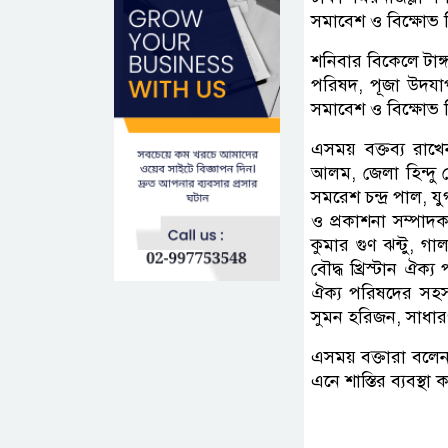
সমাবেশ ও বিক্ষোভ
শনিবার বিকেলে টাঙ্গা
পরিষদ, পূজা উদয
সমাবেশ ও বিক্ষোভ
এসময় বক্তব্য রাখ
আলম, জেলা হিন্দু ব
সমরেশ চন্দ্র পাল, য
ও প্রকাশনা সম্পাদ
কুমার গুণ ঝন্টু, 
বৌদ্ধ খ্রিস্টান ঐক্
ঐক্য পরিষদের সহস
সুমন হরিজন, সাধার
এসময় বক্তারা বলে
এনে শাস্তির ব্যবস্