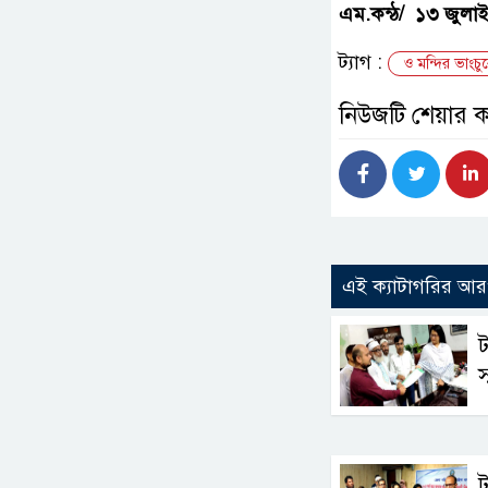
এম.কন্ঠ/ ১৩ জুলাই
ট্যাগ :
ও মন্দির ভাংচুর
নিউজটি শেয়ার 
এই ক্যাটাগরির আ
ট
স
ট