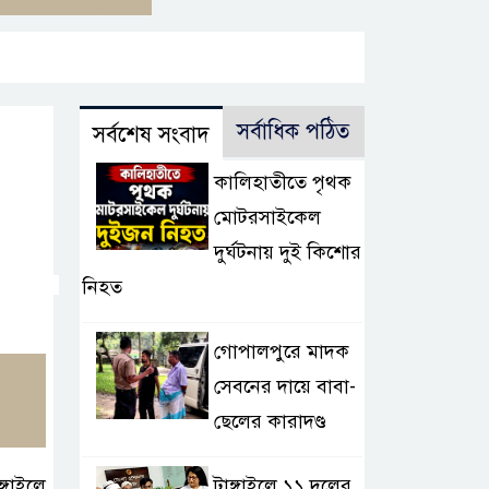
সর্বাধিক পঠিত
সর্বশেষ সংবাদ
কালিহাতীতে পৃথক
মোটরসাইকেল
দুর্ঘটনায় দুই কিশোর
নিহত
গোপালপুরে মাদক
সেবনের দায়ে বাবা-
ছেলের কারাদণ্ড
টাঙ্গাইলে ১১ দলের
্গাইলে