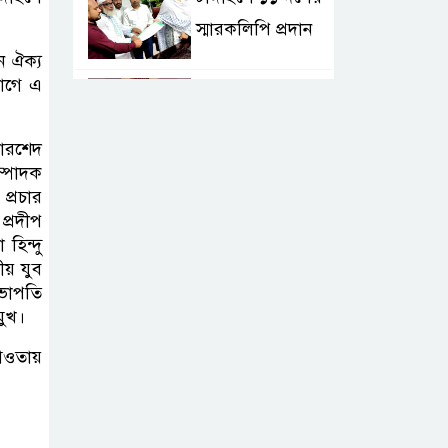
স্মারকলিপি প্রদান
ান ঐক্য
োগে এ
শহীদ মিজানুর
ফুটবল চ্যাম্পিয়ান
োরশেদ
শীপ জার্সি উন্মোচন
ম্পাদক
প্রচার
টাঙ্গাইলে বিভিন্ন
প্রদীপ
হিন্দু
শ্রেণি-পেশার
ীয় যুব
উপকারভোগীদের
সভাপতি
মাঝে চেক বিতরণ
মুখ।
 আওতায়
দেশকে অস্থিতিশীল
করার ষড়যন্ত্র করছে
স্বৈরাচারের