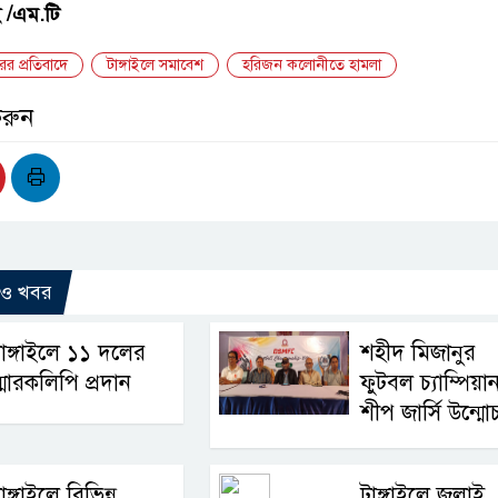
 /এম.টি
ের প্রতিবাদে
টাঙ্গাইলে সমাবেশ
হরিজন কলোনীতে হামলা
করুন
রও খবর
াঙ্গাইলে ১১ দলের
শহীদ মিজানুর
্মারকলিপি প্রদান
ফুটবল চ্যাম্পিয়া
শীপ জার্সি উন্মো
াঙ্গাইলে বিভিন্ন
টাঙ্গাইলে জুলাই