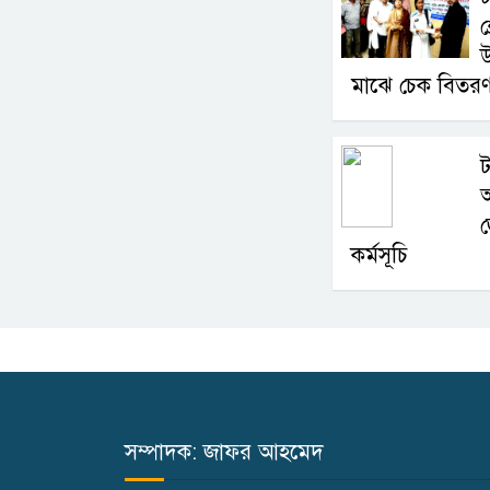
শ
মাঝে চেক বিতর
ট
অ
জ
কর্মসূচি
সম্পাদক: জাফর আহমেদ