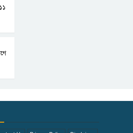
সেই নববধূর ঝুলন্ত
 ১১
মরদেহ উদ্ধার
বাসাইলে সুন্না
আব্বাছিয়া উচ্চ
বিদ্যালয়ে জুলাই
োগে
গণঅভ্যুত্থান দিবস পালন