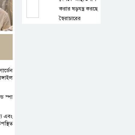
করার ষড়যন্ত্র করছে
স্বৈরাচারের
দোসররা-প্রতিমন্ত্রী টুকু
টাঙ্গাইলে জুলাই
অভ্যুত্থান দিবসে ১১
দলীয় ঐক্যের
ার্ডেন
সমাবেশ ও গণ মিছিল
ঙ্গাইল
টাঙ্গাইলে জুলাই
্ড স্পা
অভ্যুত্থান দিবসে
জেলা প্রশাসনের
্য এবং
নানা কর্মসূচি
পস্থিত