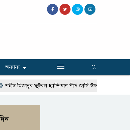
অন্যান্য
মিজানুর ফুটবল চ্যাম্পিয়ান শীপ জার্সি উন্মোচন
টাঙ্গাইলে বি