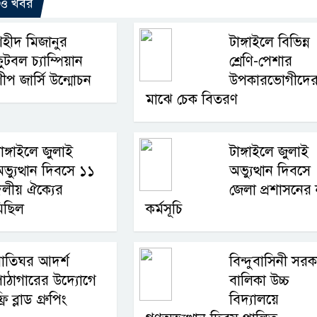
রও খবর
হীদ মিজানুর
টাঙ্গাইলে বিভিন্ন
ুটবল চ্যাম্পিয়ান
শ্রেণি-পেশার
ীপ জার্সি উন্মোচন
উপকারভোগীদে
মাঝে চেক বিতরণ
াঙ্গাইলে জুলাই
টাঙ্গাইলে জুলাই
ভ্যুত্থান দিবসে ১১
অভ্যুত্থান দিবসে
লীয় ঐক্যের
জেলা প্রশাসনের 
িছিল
কর্মসূচি
াতিঘর আদর্শ
বিন্দুবাসিনী সরক
াঠাগারের উদ্যোগে
বালিকা উচ্চ
্রি ব্লাড গ্রুপিং
বিদ্যালয়ে