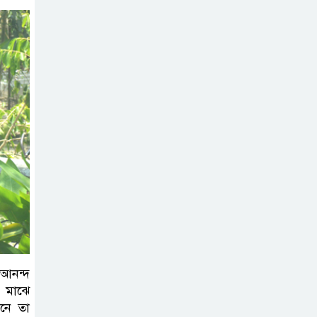
৫দিন অনশনের পর
বিয়ে, গোপালপুরে
সেই নববধূর ঝুলন্ত
মরদেহ উদ্ধার
বাসাইলে সুন্না
আব্বাছিয়া উচ্চ
বিদ্যালয়ে জুলাই
গণঅভ্যুত্থান দিবস পালন
বাতিঘর আদর্শ
পাঠাগারের উদ্যোগে
 আনন্দ
ফ্রি ব্লাড গ্রুপিং
র মাঝে
ক্যাম্পেইন
নে তা