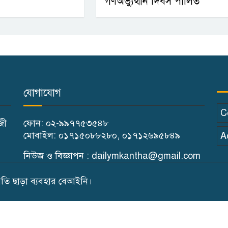
গণঅভ্যুত্থান দিবস পালিত
যোগাযোগ
C
াজী
ফোন: ০২-৯৯৭৭৫৩৫৪৮
মোবাইল: ০১৭১৫০৮৮২৮০, ০১৭১২৬৯৫৮৪৯
A
নিউজ ও বিজ্ঞাপন : dailymkantha@gmail.com
ি ছাড়া ব্যবহার বেআইনি।