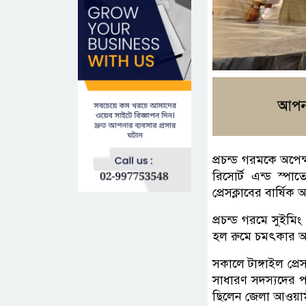
প্রচন্ড গরমকে অপে
রিসোর্ট এন্ড স্পা
প্রেসক্লাবের বার্ষি
প্রচন্ড গরমে সুইমিং
হল রুমে চমৎকার আয়ো
সকালে টাঙ্গাইল প্
সাধারণ সদস্যদের প
ছিলেন জেলা আওয়াম