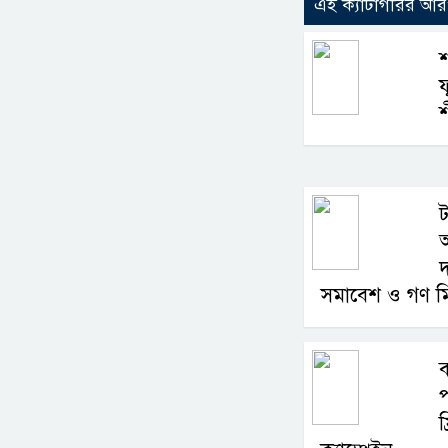
এই ক্যাটাগরির আ
শ
ফ
শ
ট
অ
দ
সমাবেশ ও গণ ম
ব
প
ফ