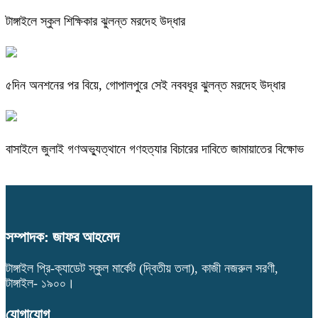
টাঙ্গাইলে স্কুল শিক্ষিকার ঝুলন্ত মরদেহ উদ্ধার
৫দিন অনশনের পর বিয়ে, গোপালপুরে সেই নববধূর ঝুলন্ত মরদেহ উদ্ধার
বাসাইলে জুলাই গণঅভ্যুত্থানে গণহত্যার বিচারের দাবিতে জামায়াতের বিক্ষোভ
সম্পাদক: জাফর আহমেদ
টাঙ্গাইল প্রি-ক্যাডেট স্কুল মার্কেট (দ্বিতীয় তলা), কাজী নজরুল সরণী,
টাঙ্গাইল- ১৯০০।
যোগাযোগ