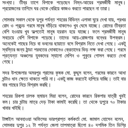
সংখ্যা। তীব্র তাপে বিপাকে পড়েছেন নিম্ন-আয়ের শ্রমজীবী মানুষ।
প্রয়োজনের তাগিদে ঘর থেকে বেরিয়ে কাজও করতে পারছেন না তারা।
সোমবার সকাল থেকে দুপুর পর্যন্ত শহরের বিভিন্ন এলাকা ঘুরে দেখা যায়, প্রখর
রোদ ও প্রচন্ড গরমে মানুষ দাঁড়িয়ে থাকলেও খুব ঘেমে যাচ্ছে। রোদের তীব্রতা
বেশি হওয়ায় খুব অল্পতেই মানুষ হয়রান হয়ে যাচ্ছে। ফলে শ্রমজীবী মানুষ
সবচেয়ে বেশি বিপাকে পড়েছে। তাদের আয়-রোজগার বন্ধের উপক্রম।
অনেকেই গাছের নিচে বা ভবনের ছায়াতে বসে বিশ্রাম নিতে দেখা গেছে। একটু
স্বস্তির জন্য ঠান্ডা শরবতের দোকানেও ক্রেতাদের ভিড় লক্ষ করা গেছে। গরমে
প্রত্যন্ত অঞ্চলের যুবকদের স্যালো মেশিন ও পুকুরে গোসল করতে দেখা
গেছে।
সদর উপজেলার অমরপুর গ্রামের কৃষক মো. কুদ্দুস বলেন, গরমের কারনে আধা
ঘন্টাও ধান ক্ষেতে থাকতে পারি না। একটু কাজ করতেই হাপিয়ে যাচ্ছি। তাই বার
বার গাছের নিচে বিশ্রাম করছি।
শহরের রিকশা চালক হুমায়ন মিয়া বলেন, রোদের কারনে রিকশার যাত্রী খুবই
কম। চার ঘন্টায় মাত্র দেড় টাকা কামাই করেছি। তা থেকে দুপুরে ৭০ টাকার
খাবার খাইছি।
টাঙ্গাইল আবহাওয়া অফিসের ভারপ্রাপ্ত কর্মকর্তা মো. জামাল হোসেন বলেন,
সোমবার দুপুর ১২ টা পর্যন্ত জেলা তাপমাত্রা ছিলো ৪০ দশমিক তিন ডিগ্রি