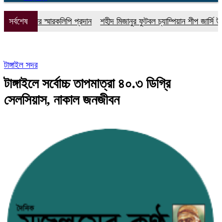
ে ১১ দলের স্মারকলিপি প্রদান
সর্বশেষ
শহীদ মিজানুর ফুটবল চ্যাম্পিয়ান শীপ জার্সি উন্মোচন
টাঙ্গাইল সদর
টাঙ্গাইলে সর্বোচ্চ তাপমাত্রা ৪০.৩ ডিগ্রি
সেলসিয়াস, নাকাল জনজীবন