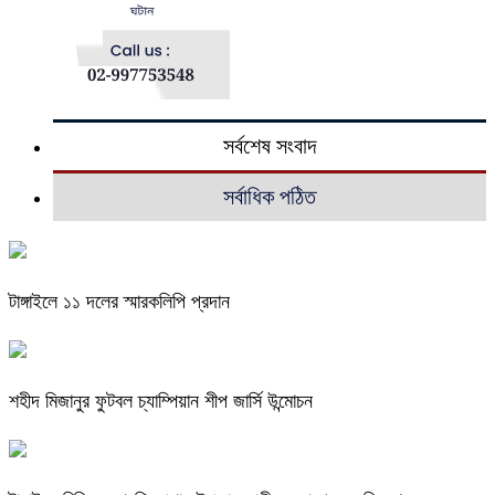
সর্বশেষ সংবাদ
সর্বাধিক পঠিত
টাঙ্গাইলে ১১ দলের স্মারকলিপি প্রদান
শহীদ মিজানুর ফুটবল চ্যাম্পিয়ান শীপ জার্সি উন্মোচন