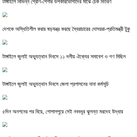
টাঙ্গাইলে বিভিন্ন শ্রেণি-পেশার উপকারভোগীদের মাঝে চেক বিতরণ
দেশকে অস্থিতিশীল করার ষড়যন্ত্র করছে স্বৈরাচারের দোসররা-প্রতিমন্ত্রী টুকু
টাঙ্গাইলে জুলাই অভ্যুত্থান দিবসে ১১ দলীয় ঐক্যের সমাবেশ ও গণ মিছিল
টাঙ্গাইলে জুলাই অভ্যুত্থান দিবসে জেলা প্রশাসনের নানা কর্মসূচি
৫দিন অনশনের পর বিয়ে, গোপালপুরে সেই নববধূর ঝুলন্ত মরদেহ উদ্ধার