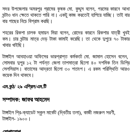
সদর উপজেলার অমরপুর গ্রামের কৃষক মো. কুদ্দুস বলেন, গরমের কারনে আধা
ঘন্টাও ধান ক্ষেতে থাকতে পারি না। একটু কাজ করতেই হাপিয়ে যাচ্ছি। তাই বার
বার গাছের নিচে বিশ্রাম করছি।
শহরের রিকশা চালক হুমায়ন মিয়া বলেন, রোদের কারনে রিকশার যাত্রী খুবই
কম। চার ঘন্টায় মাত্র দেড় টাকা কামাই করেছি। তা থেকে দুপুরে ৭০ টাকার
খাবার খাইছি।
টাঙ্গাইল আবহাওয়া অফিসের ভারপ্রাপ্ত কর্মকর্তা মো. জামাল হোসেন বলেন,
সোমবার দুপুর ১২ টা পর্যন্ত জেলা তাপমাত্রা ছিলো ৪০ দশমিক তিন ডিগ্রি
সেলসিয়াস। বাতাসের আদ্রতা ছিলো ৩০ শতাংশ। এ রকম পরিস্থিতি আরও
কয়েক দিন থাকবে।
এম.কন্ঠ/ ২৯ এপ্রিল/এম.টি
সম্পাদক: জাফর আহমেদ
টাঙ্গাইল প্রি-ক্যাডেট স্কুল মার্কেট (দ্বিতীয় তলা), কাজী নজরুল সরণী,
টাঙ্গাইল- ১৯০০।
যোগাযোগ