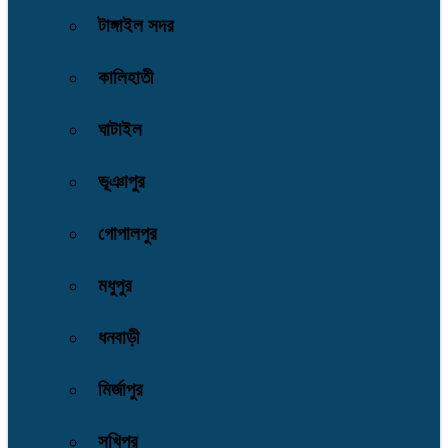
টাঙ্গাইল সদর
কালিহাতী
ঘাটাইল
ভূঞাপুর
গোপালপুর
মধুপুর
ধনবাড়ী
মির্জাপুর
সখিপুর