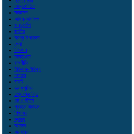
প্রধান খবর
আন্তর্জাতিক
সারাদেশ
আইন-আদালত
জনদুর্ভোগ
জাতীয়
সমগ্র উপজেলা
খেলা
বিনোদন
আবহাওয়া
রাজনীতি
ইতিহাস-ঐতিহ্য
অপরাধ
চাকরি
এক্সক্লুসিভ
তথ্য-প্রযুক্তি
ধর্ম ও জীবন
প্রবাসে টাঙ্গাইল
শিক্ষাঙ্গন
স্বাস্থ্য
মতামত
অন্যান্য