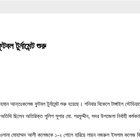
গোপ
ল টুর্নামেন্ট শুরু
 রহমান আন্তঃকলেজ ফুটবল টুর্নামেন্ট শুরু হয়েছে। শনিবার বিকেলে টাঙ্গাইল স্টেডি
তিথি ছিলেন অতিরিক্ত পুলিশ সুপার মো. শরফুদ্দীন, সদর উপজেলা নির্বাহী কর্মকর্
রি মাওলানা মোহাম্মদ আলী কলেজকে ১-২ গোলে হারিয়ে লায়ন নজরুল ইসলাম কলেজ 