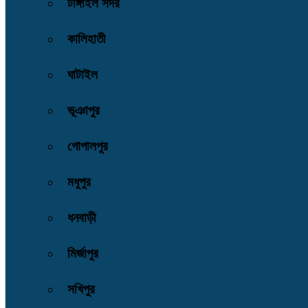
টাঙ্গাইল সদর
কালিহাতী
ঘাটাইল
ভূঞাপুর
গোপালপুর
মধুপুর
ধনবাড়ী
মির্জাপুর
সখিপুর