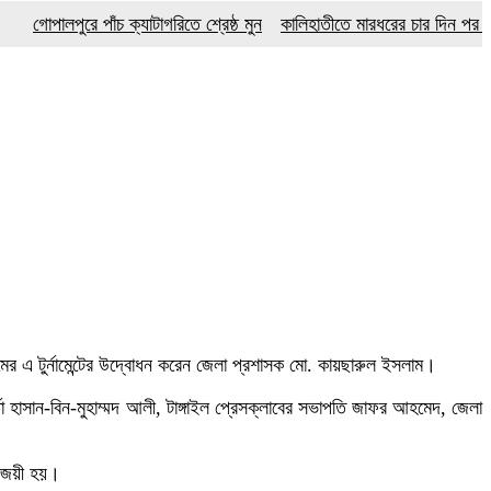
ালপুরে পাঁচ ক্যাটাগরিতে শ্রেষ্ঠ মুন
কালিহাতীতে মারধরের চার দিন পর বৃদ্ধের মৃত
য়ামের এ টুর্নামেন্টের উদ্বোধন করেন জেলা প্রশাসক মো. কায়ছারুল ইসলাম।
তা হাসান-বিন-মুহাম্মদ আলী, টাঙ্গাইল প্রেসক্লাবের সভাপতি জাফর আহমেদ, জেলা
বিজয়ী হয়।