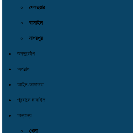
দেলদুয়ার
বাসাইল
নাগরপুর
জনদুর্ভোগ
অপরাধ
আইন-আদালত
প্রবাসে টাঙ্গাইল
অন্যান্য
খেলা