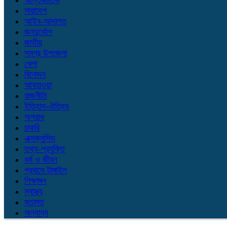
আন্তর্জাতিক
সারাদেশ
আইন-আদালত
জনদুর্ভোগ
জাতীয়
সমগ্র উপজেলা
খেলা
বিনোদন
আবহাওয়া
রাজনীতি
ইতিহাস-ঐতিহ্য
অপরাধ
চাকরি
এক্সক্লুসিভ
তথ্য-প্রযুক্তি
ধর্ম ও জীবন
প্রবাসে টাঙ্গাইল
শিক্ষাঙ্গন
স্বাস্থ্য
মতামত
অন্যান্য