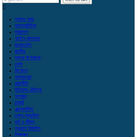
প্রধান খবর
আন্তর্জাতিক
সারাদেশ
আইন-আদালত
জনদুর্ভোগ
জাতীয়
সমগ্র উপজেলা
খেলা
বিনোদন
আবহাওয়া
রাজনীতি
ইতিহাস-ঐতিহ্য
অপরাধ
চাকরি
এক্সক্লুসিভ
তথ্য-প্রযুক্তি
ধর্ম ও জীবন
প্রবাসে টাঙ্গাইল
শিক্ষাঙ্গন