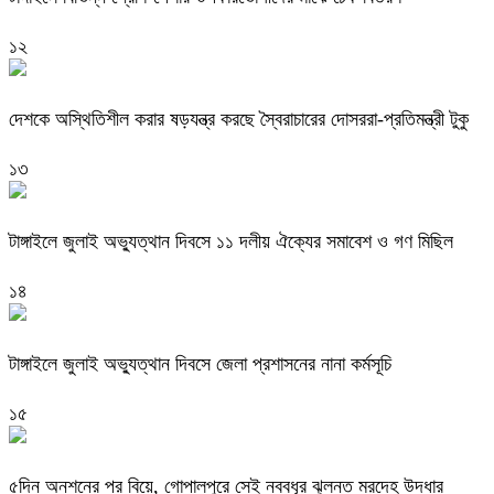
১২
দেশকে অস্থিতিশীল করার ষড়যন্ত্র করছে স্বৈরাচারের দোসররা-প্রতিমন্ত্রী টুকু
১৩
টাঙ্গাইলে জুলাই অভ্যুত্থান দিবসে ১১ দলীয় ঐক্যের সমাবেশ ও গণ মিছিল
১৪
টাঙ্গাইলে জুলাই অভ্যুত্থান দিবসে জেলা প্রশাসনের নানা কর্মসূচি
১৫
৫দিন অনশনের পর বিয়ে, গোপালপুরে সেই নববধূর ঝুলন্ত মরদেহ উদ্ধার