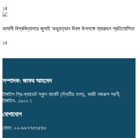
১৪
ভাসানী বিশ্ববিদ্যালয়ে জুলাই অভ্যুত্থান দিবস উপলক্ষে ম্যারাথন প্রতিযোগিতা
১৫
সম্পাদক: জাফর আহমেদ
টাঙ্গাইল প্রি-ক্যাডেট স্কুল মার্কেট (দ্বিতীয় তলা), কাজী নজরুল সরণী,
টাঙ্গাইল- ১৯০০।
যোগাযোগ
ফোন: ০২-৯৯৭৭৫৩৫৪৮