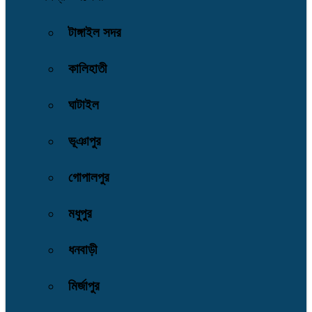
টাঙ্গাইল সদর
কালিহাতী
ঘাটাইল
ভূঞাপুর
গোপালপুর
মধুপুর
ধনবাড়ী
মির্জাপুর