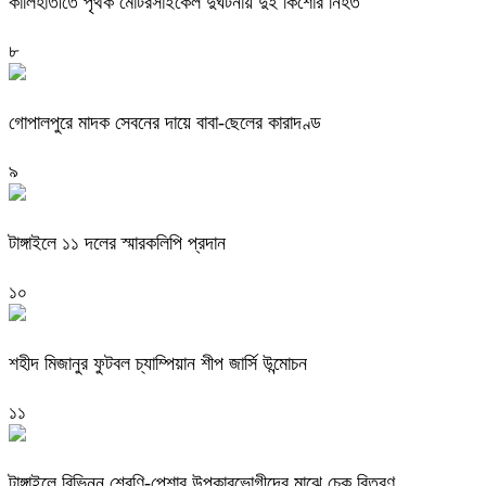
কালিহাতীতে পৃথক মোটরসাইকেল দুর্ঘটনায় দুই কিশোর নিহত
৮
গোপালপুরে মাদক সেবনের দায়ে বাবা-ছেলের কারাদণ্ড
৯
টাঙ্গাইলে ১১ দলের স্মারকলিপি প্রদান
১০
শহীদ মিজানুর ফুটবল চ্যাম্পিয়ান শীপ জার্সি উন্মোচন
১১
টাঙ্গাইলে বিভিন্ন শ্রেণি-পেশার উপকারভোগীদের মাঝে চেক বিতরণ