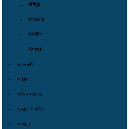
সখিপুর
দেলদুয়ার
বাসাইল
নাগরপুর
জনদুর্ভোগ
অপরাধ
আইন-আদালত
প্রবাসে টাঙ্গাইল
অন্যান্য