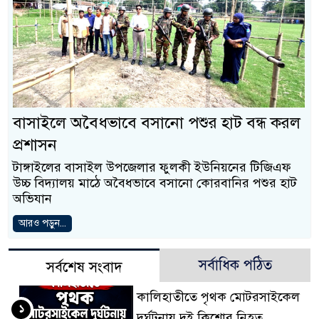
বাসাইলে অবৈধভাবে বসানো পশুর হাট বন্ধ করল
প্রশাসন
টাঙ্গাইলের বাসাইল উপজেলার ফুলকী ইউনিয়নের টিজিএফ
উচ্চ বিদ্যালয় মাঠে অবৈধভাবে বসানো কোরবানির পশুর হাট
অভিযান
আরও পড়ুন...
সর্বাধিক পঠিত
সর্বশেষ সংবাদ
কালিহাতীতে পৃথক মোটরসাইকেল
১
দুর্ঘটনায় দুই কিশোর নিহত