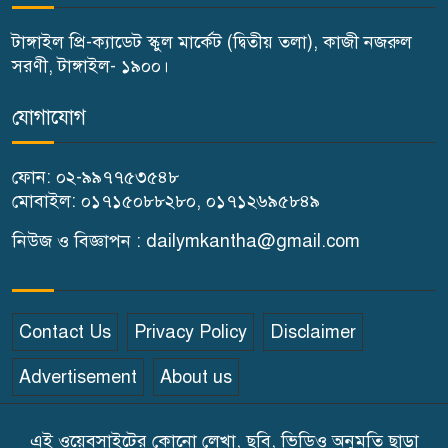
৬
করছে স্বৈরাচারের দোসররা-প্রতিমন্ত্রী
টাঙ্গাইল প্রি-ক্যাডেট স্কুল মার্কেট (দ্বিতীয় তলা), কাজী নজরুল
টুকু
সরণী, টাঙ্গাইল- ১৯০০।
টাঙ্গাইলে জুলাই অভ্যুত্থান দিবসে ১১
৭
যোগাযোগ
দলীয় ঐক্যের সমাবেশ ও গণ মিছিল
ফোন: ০২-৯৯৭৭৫৩৫৪৮
টাঙ্গাইলে জুলাই অভ্যুত্থান দিবসে
মোবাইল: ০১৭১৫০৮৮২৮০, ০১৭১২৬৯৫৮৪৯
৮
জেলা প্রশাসনের নানা কর্মসূচি
নিউজ ও বিজ্ঞাপন : dailymkantha@gmail.com
৫দিন অনশনের পর বিয়ে,
৯
গোপালপুরে সেই নববধূর ঝুলন্ত
Contact Us
Privacy Policy
Disclaimer
মরদেহ উদ্ধার
Advertisement
About us
বাসাইলে সুন্না আব্বাছিয়া উচ্চ
১০
বিদ্যালয়ে জুলাই গণঅভ্যুত্থান দিবস
এই ওয়েবসাইটের কোনো লেখা, ছবি, ভিডিও অনুমতি ছাড়া
পালন