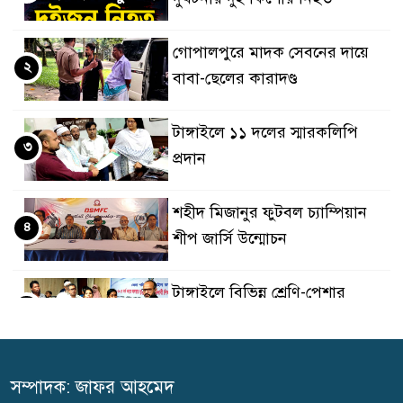
গোপালপুরে মাদক সেবনের দায়ে
২
বাবা-ছেলের কারাদণ্ড
টাঙ্গাইলে ১১ দলের স্মারকলিপি
৩
প্রদান
শহীদ মিজানুর ফুটবল চ্যাম্পিয়ান
৪
শীপ জার্সি উন্মোচন
টাঙ্গাইলে বিভিন্ন শ্রেণি-পেশার
৫
উপকারভোগীদের মাঝে চেক
বিতরণ
সম্পাদক: জাফর আহমেদ
দেশকে অস্থিতিশীল করার ষড়যন্ত্র