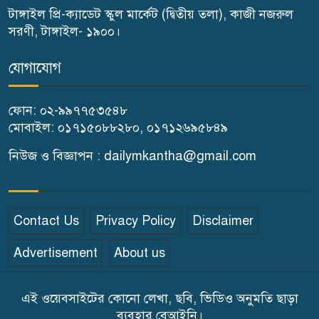
টাঙ্গাইল প্রি-ক্যাডেট স্কুল মার্কেট (দ্বিতীয় তলা), কাজী নজরুল
প্রদান
সরণী, টাঙ্গাইল- ১৯০০।
কালিহাতীতে নতুন সেতু নির্মাণের
৭
যোগাযোগ
ভিত্তিপ্রস্তর স্থাপন
ফোন: ০২-৯৯৭৭৫৩৫৪৮
কালিহাতীতে পৃথক মোটরসাইকেল
মোবাইল: ০১৭১৫০৮৮২৮০, ০১৭১২৬৯৫৮৪৯
৮
দুর্ঘটনায় দুই কিশোর নিহত
নিউজ ও বিজ্ঞাপন : dailymkantha@gmail.com
গোপালপুরে মাদক সেবনের দায়ে
৯
বাবা-ছেলের কারাদণ্ড
Contact Us
Privacy Policy
Disclaimer
টাঙ্গাইলে ১১ দলের স্মারকলিপি
Advertisement
About us
১০
প্রদান
এই ওয়েবসাইটের কোনো লেখা, ছবি, ভিডিও অনুমতি ছাড়া
শহীদ মিজানুর ফুটবল চ্যাম্পিয়ান
ব্যবহার বেআইনি।
১১