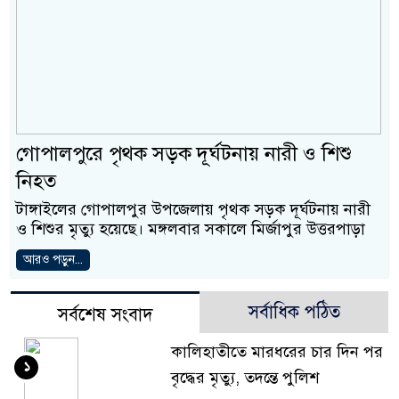
গোপালপু‌রে পৃথক সড়ক দূর্ঘটনায় নারী ও শিশু
নিহত
টাঙ্গাইলের গোপালপু‌র উপজেলায় পৃথক সড়ক দূর্ঘটনায় নারী
ও শিশুর মৃত‌্যু হ‌য়ে‌ছে। মঙ্গলবার সকা‌লে মির্জাপুর উত্তরপাড়া
আরও পড়ুন...
সর্বাধিক পঠিত
সর্বশেষ সংবাদ
কালিহাতীতে মারধরের চার দিন পর
১
বৃদ্ধের মৃত্যু, তদন্তে পুলিশ