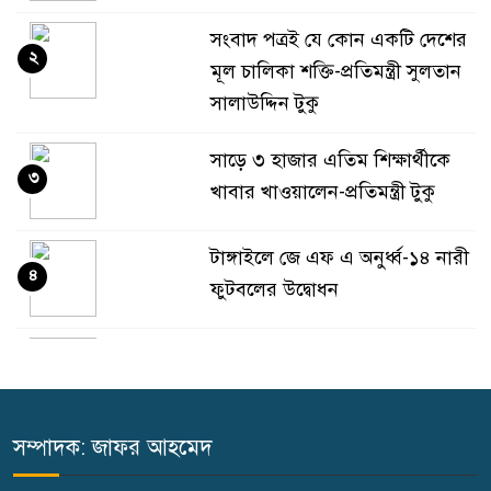
সংবাদ পত্রই যে কোন একটি দেশের
২
মূল চালিকা শক্তি-প্রতিমন্ত্রী সুলতান
সালাউদ্দিন টুকু
সাড়ে ৩ হাজার এতিম শিক্ষার্থীকে
৩
খাবার খাওয়ালেন-প্রতিমন্ত্রী টুকু
টাঙ্গাইলে জে এফ এ অনুর্ধ্ব-১৪ নারী
৪
ফুটবলের উদ্বোধন
টাঙ্গাইলে ভাষা কর্মশালা ও পুরষ্কার
৫
বিতরণ
সম্পাদক: জাফর আহমেদ
টাঙ্গাইলে নিহত বাস মালিকদের
৬
পরিবারকে অনুদান ও সম্মাননা