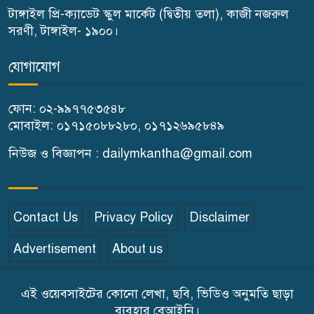
৬
ভিত্তিপ্রস্তর স্থাপন
টাঙ্গাইল প্রি-ক্যাডেট স্কুল মার্কেট (দ্বিতীয় তলা), কাজী নজরুল
সরণী, টাঙ্গাইল- ১৯০০।
কালিহাতীতে পৃথক মোটরসাইকেল
৭
যোগাযোগ
দুর্ঘটনায় দুই কিশোর নিহত
ফোন: ০২-৯৯৭৭৫৩৫৪৮
গোপালপুরে মাদক সেবনের দায়ে
মোবাইল: ০১৭১৫০৮৮২৮০, ০১৭১২৬৯৫৮৪৯
৮
বাবা-ছেলের কারাদণ্ড
নিউজ ও বিজ্ঞাপন : dailymkantha@gmail.com
টাঙ্গাইলে ১১ দলের স্মারকলিপি
৯
প্রদান
Contact Us
Privacy Policy
Disclaimer
শহীদ মিজানুর ফুটবল চ্যাম্পিয়ান
Advertisement
About us
১০
শীপ জার্সি উন্মোচন
এই ওয়েবসাইটের কোনো লেখা, ছবি, ভিডিও অনুমতি ছাড়া
টাঙ্গাইলে বিভিন্ন শ্রেণি-পেশার
ব্যবহার বেআইনি।
১১