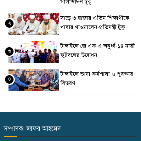
সালাউদ্দিন টুকু
সাড়ে ৩ হাজার এতিম শিক্ষার্থীকে
২
খাবার খাওয়ালেন-প্রতিমন্ত্রী টুকু
টাঙ্গাইলে জে এফ এ অনুর্ধ্ব-১৪ নারী
৩
ফুটবলের উদ্বোধন
টাঙ্গাইলে ভাষা কর্মশালা ও পুরষ্কার
৪
বিতরণ
টাঙ্গাইলে নিহত বাস মালিকদের
৫
পরিবারকে অনুদান ও সম্মাননা
প্রদান
সম্পাদক: জাফর আহমেদ
কালিহাতীতে নতুন সেতু নির্মাণের