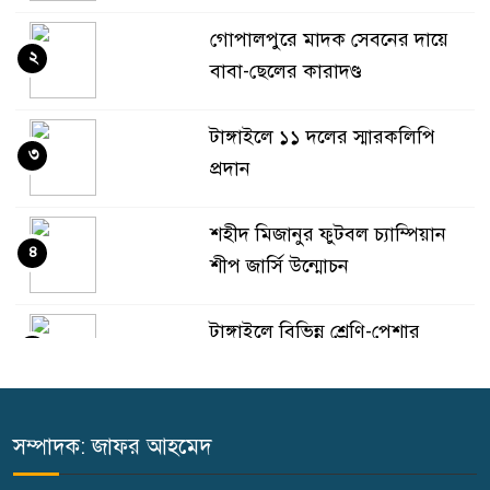
গোপালপুরে মাদক সেবনের দায়ে
২
বাবা-ছেলের কারাদণ্ড
টাঙ্গাইলে ১১ দলের স্মারকলিপি
৩
প্রদান
শহীদ মিজানুর ফুটবল চ্যাম্পিয়ান
৪
শীপ জার্সি উন্মোচন
টাঙ্গাইলে বিভিন্ন শ্রেণি-পেশার
৫
উপকারভোগীদের মাঝে চেক
বিতরণ
সম্পাদক: জাফর আহমেদ
দেশকে অস্থিতিশীল করার ষড়যন্ত্র
৬
করছে স্বৈরাচারের দোসররা-প্রতিমন্ত্রী