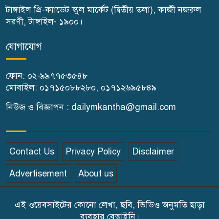
টাঙ্গাইল প্রি-ক্যাডেট স্কুল মার্কেট (দ্বিতীয় তলা), কাজী নজরুল
টুকু
সরণী, টাঙ্গাইল- ১৯০০।
টাঙ্গাইলে জুলাই অভ্যুত্থান দিবসে ১১
৭
যোগাযোগ
দলীয় ঐক্যের সমাবেশ ও গণ মিছিল
ফোন: ০২-৯৯৭৭৫৩৫৪৮
টাঙ্গাইলে জুলাই অভ্যুত্থান দিবসে
মোবাইল: ০১৭১৫০৮৮২৮০, ০১৭১২৬৯৫৮৪৯
৮
জেলা প্রশাসনের নানা কর্মসূচি
নিউজ ও বিজ্ঞাপন : dailymkantha@gmail.com
৫দিন অনশনের পর বিয়ে,
৯
গোপালপুরে সেই নববধূর ঝুলন্ত
Contact Us
Privacy Policy
Disclaimer
মরদেহ উদ্ধার
Advertisement
About us
বাসাইলে সুন্না আব্বাছিয়া উচ্চ
১০
বিদ্যালয়ে জুলাই গণঅভ্যুত্থান দিবস
এই ওয়েবসাইটের কোনো লেখা, ছবি, ভিডিও অনুমতি ছাড়া
পালন
ব্যবহার বেআইনি।