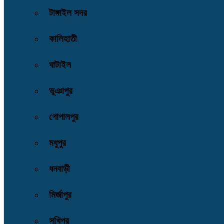
টাঙ্গাইল সদর
কালিহাতী
ঘাটাইল
ভূঞাপুর
গোপালপুর
মধুপুর
ধনবাড়ী
মির্জাপুর
সখিপুর