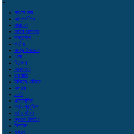
প্রধান খবর
আন্তর্জাতিক
সারাদেশ
আইন-আদালত
জনদুর্ভোগ
জাতীয়
সমগ্র উপজেলা
খেলা
বিনোদন
আবহাওয়া
রাজনীতি
ইতিহাস-ঐতিহ্য
অপরাধ
চাকরি
এক্সক্লুসিভ
তথ্য-প্রযুক্তি
ধর্ম ও জীবন
প্রবাসে টাঙ্গাইল
শিক্ষাঙ্গন
স্বাস্থ্য