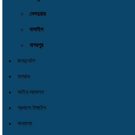
দেলদুয়ার
বাসাইল
নাগরপুর
জনদুর্ভোগ
অপরাধ
আইন-আদালত
প্রবাসে টাঙ্গাইল
অন্যান্য