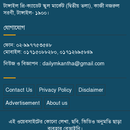
টাঙ্গাইল প্রি-ক্যাডেট স্কুল মার্কেট (দ্বিতীয় তলা), কাজী নজরুল
টুকু
সরণী, টাঙ্গাইল- ১৯০০।
টাঙ্গাইলে জুলাই অভ্যুত্থান দিবসে ১১
৭
যোগাযোগ
দলীয় ঐক্যের সমাবেশ ও গণ মিছিল
ফোন: ০২-৯৯৭৭৫৩৫৪৮
টাঙ্গাইলে জুলাই অভ্যুত্থান দিবসে
মোবাইল: ০১৭১৫০৮৮২৮০, ০১৭১২৬৯৫৮৪৯
৮
জেলা প্রশাসনের নানা কর্মসূচি
নিউজ ও বিজ্ঞাপন : dailymkantha@gmail.com
৫দিন অনশনের পর বিয়ে,
৯
গোপালপুরে সেই নববধূর ঝুলন্ত
Contact Us
Privacy Policy
Disclaimer
মরদেহ উদ্ধার
Advertisement
About us
বাসাইলে সুন্না আব্বাছিয়া উচ্চ
১০
বিদ্যালয়ে জুলাই গণঅভ্যুত্থান দিবস
এই ওয়েবসাইটের কোনো লেখা, ছবি, ভিডিও অনুমতি ছাড়া
পালন
ব্যবহার বেআইনি।