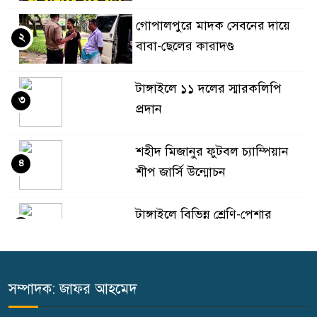
গোপালপুরে মাদক সেবনের দায়ে
২
বাবা-ছেলের কারাদণ্ড
টাঙ্গাইলে ১১ দলের স্মারকলিপি
৩
প্রদান
শহীদ মিজানুর ফুটবল চ্যাম্পিয়ান
৪
শীপ জার্সি উন্মোচন
টাঙ্গাইলে বিভিন্ন শ্রেণি-পেশার
৫
উপকারভোগীদের মাঝে চেক
বিতরণ
সম্পাদক: জাফর আহমেদ
দেশকে অস্থিতিশীল করার ষড়যন্ত্র
৬
করছে স্বৈরাচারের দোসররা-প্রতিমন্ত্রী