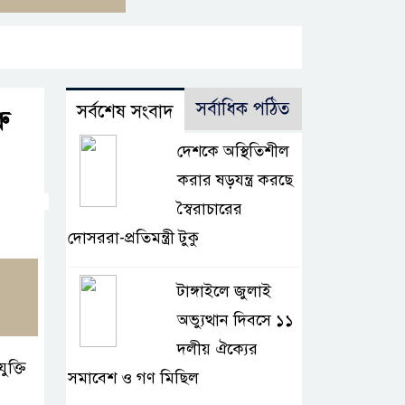
সর্বাধিক পঠিত
সর্বশেষ সংবাদ
রু
দেশকে অস্থিতিশীল
করার ষড়যন্ত্র করছে
স্বৈরাচারের
দোসররা-প্রতিমন্ত্রী টুকু
টাঙ্গাইলে জুলাই
অভ্যুত্থান দিবসে ১১
দলীয় ঐক্যের
ুক্তি
সমাবেশ ও গণ মিছিল