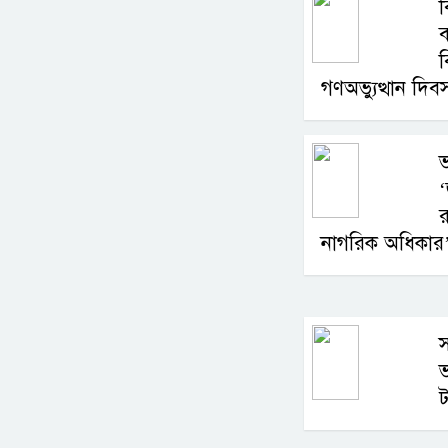
ব
ব
ব
গণঅভ্যুত্থান দি
ভ
‘
র
নাগরিক অধিকার’
ট