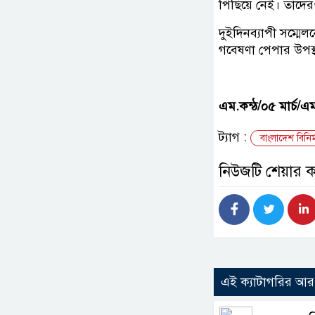
পিছিয়ে নেই। তাদেরও
দুইদিনব্যাপী সম্মেল
গবেষণা পেপার উপস
এম.কন্ঠ/০৫ মার্চ/এ
ট্যাগ :
বাংলাদেশ বিনির্
নিউজটি শেয়ার 
এই ক্যাটাগরির আ