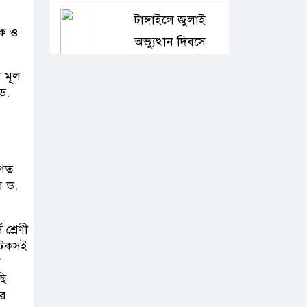
টাঙ্গাইলে জুলাই
িক ও
অভ্যুত্থান দিবসে
জেলা প্রশাসনের
ে মূল
নানা কর্মসূচি
 ড.
৫দিন অনশনের পর
বিয়ে, গোপালপুরে
াগত
সেই নববধূর ঝুলন্ত
র ড.
মরদেহ উদ্ধার
 শ্রেণী
বাসাইলে সুন্না
 টেকসই
আব্বাছিয়া উচ্চ
ি
বিদ্যালয়ে জুলাই
ছি
আর
গণঅভ্যুত্থান দিবস পালন