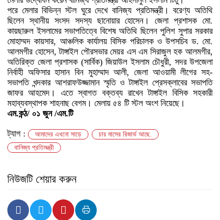
মেলার উদ্বোধন করেন বানিজ্য প্রতিমন্ত্রী আহসানুল ইসলাম টিটু।
পরে মেলার বিভিন্ন স্টল ঘুরে দেখে বানিজ্য প্রতিমন্ত্রী। বরেণ্য অতিথি
ছিলেন স্থানীয় সংসদ সদস্য ছানোয়ার হোসেন। জেলা প্রশাসক মো.
কায়ছারুল ইসলামের সভাপতিত্বে বিশেষ অতিথি ছিলেন পুলিশ সুপার সরকার
মোহাম্মদ কায়সার, আঞ্চলিক কার্যালয় বিসিক পরিচালক ও উপসচিব ড. মো.
আলমগীর হোসেন, টাঙ্গাইল পৌরসভার মেয়র এস এম সিরাজুল হক আলমগীর,
অতিরিক্ত জেলা প্রশাসক (সার্বিক) জিয়াউল ইসলাম চৌধুরী, সদর উপজেলা
নির্বাহী অফিসার হাসান বিন মুহাম্মাদ আলী, জেলা আওয়ামী লীগের সহ-
সভাপতি খন্দকার আশরাফউজ্জামান স্মৃতি ও টাঙ্গাইল প্রেসক্লাবের সভাপতি
জাফর আহমেদ। এতে স্বাগত বক্তব্য রাখেন টাঙ্গাইল বিসিক সহকারী
মহাব্যবস্থাপক শাহনাছ বেগম। মেলায় ৫৪ টি স্টল অংশ নিয়েছে।
এম.কন্ঠ/ ০১ জুন /এম.টি
ট্যাগ :
আমাদের এখনো সাড়ে
চার মাসের রিজার্ভ আছে.
বানিজ্য প্রতিমন্ত্রী
নিউজটি শেয়ার করুন