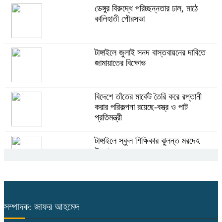
গ্রুপিং ক্যাম্পেইন
ডেঙ্গুর বিরুদ্ধে পরিচ্ছন্নতার ঢাল, মাঠে
কালিহাতী পৌরসভা
গণঅভ্যুত্থান দিবস উপলক্ষে গোপালপুরে
কৃষক দলের বিজয় র‍্যালি
টাঙ্গাইলে জুলাই সনদ বাস্তবায়নের দাবিতে
জামায়াতের বিক্ষোভ
ঘাটাইলে রাস্তা পারাপারের সময় বাসের চাপায়
পথচারী নারীর মৃত্যু
বিদেশে তাঁতের মার্কেট তৈরি করে রপ্তানী
করার পরিকল্পনা রয়েছে-বস্ত্র ও পাট
প্রতিমন্ত্রী
বিন্দুবাসিনী সরকারি বালিকা উচ্চ বিদ্যালয়ে
গণঅভ্যুত্থান দিবস পালিত
টাঙ্গাইলে স্কুল শিক্ষিকার ঝুলন্ত মরদেহ
উদ্ধার
টাঙ্গাইলে অনুমোদনহীন ৪টি ক্লিনিক সিলগালা
ও জরিমানা
বাসাইলে জুলাই গণঅভ্যুত্থানে গণহত্যার
বিচারের দাবিতে জামায়াতের বিক্ষোভ
সম্পাদক: জাফর আহমেদ