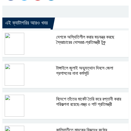
এই ক্যাটাগরির আরও খবর
দেশকে অস্থিতিশীল করার ষড়যন্ত্র করছে
স্বৈরাচারের দোসররা-প্রতিমন্ত্রী টুকু
টাঙ্গাইলে জুলাই অভ্যুত্থান দিবসে জেলা
প্রশাসনের নানা কর্মসূচি
বিদেশে তাঁতের মার্কেট তৈরি করে রপ্তানী করার
পরিকল্পনা রয়েছে-বস্ত্র ও পাট প্রতিমন্ত্রী
কালিহাতীতে মাদকের বিরুদ্ধে কঠোর