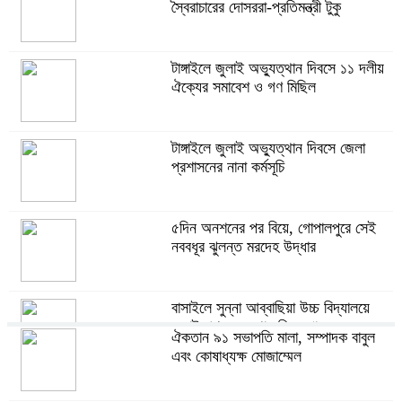
স্বৈরাচারের দোসররা-প্রতিমন্ত্রী টুকু
টাঙ্গাইলে জুলাই অভ্যুত্থান দিবসে ১১ দলীয়
ঐক্যের সমাবেশ ও গণ মিছিল
টাঙ্গাইলে জুলাই অভ্যুত্থান দিবসে জেলা
প্রশাসনের নানা কর্মসূচি
৫দিন অনশনের পর বিয়ে, গোপালপুরে সেই
নববধূর ঝুলন্ত মরদেহ উদ্ধার
বাসাইলে সুন্না আব্বাছিয়া উচ্চ বিদ্যালয়ে
জুলাই গণঅভ্যুত্থান দিবস পালন
ঐকতান ৯১ সভাপতি মালা, সম্পাদক বাবুল
এবং কোষাধ্যক্ষ মোজাম্মেল
বাতিঘর আদর্শ পাঠাগারের উদ্যোগে ফ্রি ব্লাড