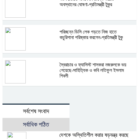
অবস্থানের ঘোষণা-প্রতিমন্ত্রী টুকুর
পরিচ্ছন্ন ডিসি লেক গড়তে নিজ হাতে
কচুরিপানা পরিষ্কার করলেন-প্রতিমন্ত্রী টুকু
স্বৈরাচার ও ফ্যাসিস্ট শাসকরা নজরুলকে ভয়
পেয়েছে-সাহিত্যিক ও কবি লতিফুল ইসলাম
শিবলী
সর্বশেষ সংবাদ
সর্বাধিক পঠিত
দেশকে অস্থিতিশীল করার ষড়যন্ত্র করছে