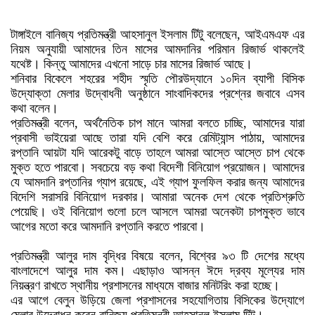
টাঙ্গাইলে বানিজ্য প্রতিমন্ত্রী আহসানুল ইসলাম টিটু বলেছেন, আইএমএফ এর
নিয়ম অনুযায়ী আমাদের তিন মাসের আমদানির পরিমান রিজার্ভ থাকলেই
যথেষ্ট। কিন্তু আমাদের এখনো সাড়ে চার মাসের রিজার্ভ আছে।
শনিবার বিকেলে শহরের শহীদ স্মৃতি পৌরউদ্যানে ১০দিন ব্যাপী বিসিক
উদ্যোক্তা মেলার উদ্বোধনী অনুষ্ঠানে সাংবাদিকদের প্রশ্নের জবাবে এসব
কথা বলেন।
প্রতিমন্ত্রী বলেন, অর্থনৈতিক চাপ মানে আমরা বলতে চাচ্ছি, আমাদের যারা
প্রবাসী ভাইয়েরা আছে তারা যদি বেশি করে রেমিট্যান্স পাঠায়, আমাদের
রপ্তানি আয়টা যদি আরেকটু বাড়ে তাহলে আমরা আস্তে আস্তে চাপ থেকে
মুক্ত হতে পারবো। সবচেয়ে বড় কথা বিদেশী বিনিয়োগ প্রয়োজন। আমাদের
যে আমদানি রপ্তানির গ্যাপ রয়েছে, এই গ্যাপ ফুলফিল করার জন্য আমাদের
বিদেশি সরাসরি বিনিয়োগ দরকার। আমারা অনেক দেশ থেকে প্রতিশ্রুতি
পেয়েছি। ওই বিনিয়োগ গুলো চলে আসলে আমরা অনেকটা চাপমুক্ত ভাবে
আগের মতো করে আমদানি রপ্তানি করতে পারবো।
প্রতিমন্ত্রী আলুর দাম বৃদ্ধির বিষয়ে বলেন, বিশ্বের ৯৩ টি দেশের মধ্যে
বাংলাদেশে আলুর দাম কম। এছাড়াও আসন্ন ঈদে দ্রব্য মূল্যের দাম
নিয়ন্ত্রণ রাখতে স্থানীয় প্রশাসনের মাধ্যমে বাজার মনিটরিং করা হচ্ছে।
এর আগে বেলুন উড়িয়ে জেলা প্রশাসনের সহযোগিতায় বিসিকের উদ্যোগে